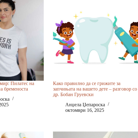
 мир: Пилатес на
Како правилно да се грижите за
на бременоста
запчињата на вашето дете – разговор со
др. Бобан Груевски
оска
2025
Анџела Џепароска
октомври 16, 2025