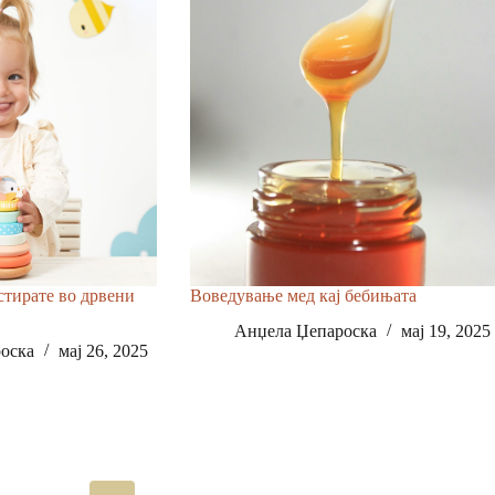
стирате во дрвени
Воведување мед кај бебињата
Анџела Џепароска
мај 19, 2025
оска
мај 26, 2025