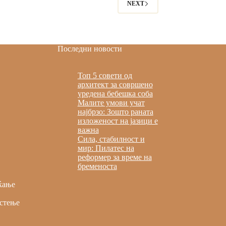
NEXT
Последни новости
Топ 5 совети од
архитект за совршено
уредена бебешка соба
Малите умови учат
најбрзо: Зошто раната
изложеност на јазици е
важна
Сила, стабилност и
мир: Пилатес на
реформер за време на
бременоста
ќање
стење