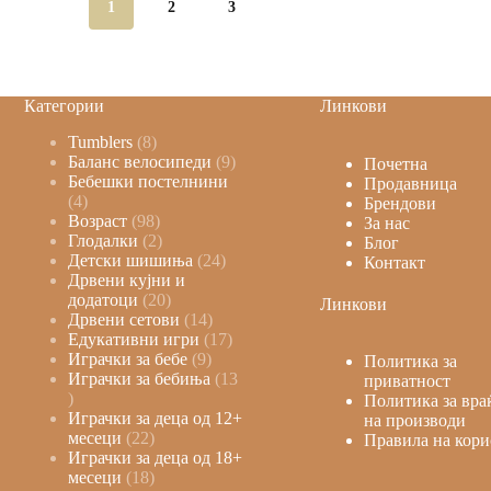
1
2
3
Категории
Линкови
Tumblers
8
Баланс велосипеди
9
Почетна
Бебешки постелнини
Продавница
4
Брендови
Возраст
98
За нас
Глодалки
2
Блог
Детски шишиња
24
Контакт
Дрвени кујни и
додатоци
20
Линкови
Дрвени сетови
14
Едукативни игри
17
Играчки за бебе
9
Политика за
Играчки за бебиња
13
приватност
Политика за вра
Играчки за деца од 12+
на производи
месеци
22
Правила на кори
Играчки за деца од 18+
месеци
18