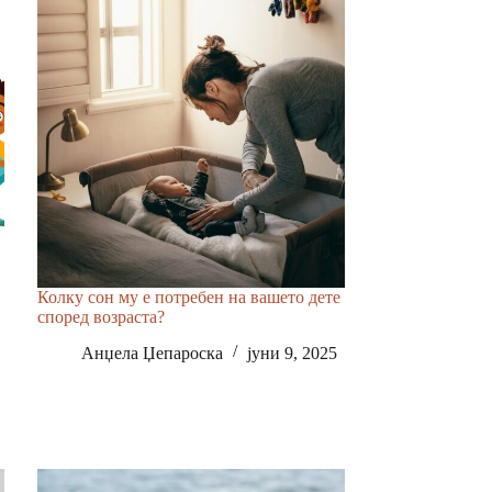
Колку сон му е потребен на вашето дете
според возраста?
Анџела Џепароска
јуни 9, 2025