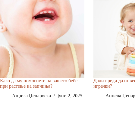
Како да му помогнете на вашето бебе
Дали вреди да инве
при растење на запчиња?
играчки?
Анџела Џепароска
јуни 2, 2025
Анџела Џепар