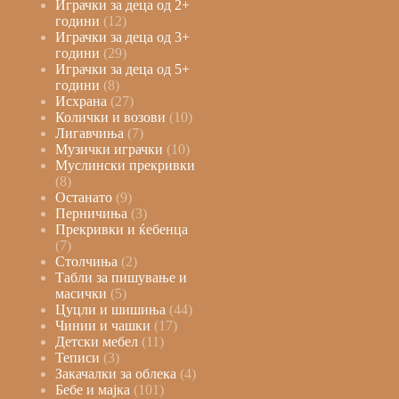
Играчки за деца од 2+
години
12
Играчки за деца од 3+
години
29
Играчки за деца од 5+
години
8
Исхрана
27
Колички и возови
10
Лигавчиња
7
Музички играчки
10
Муслински прекривки
8
Останато
9
Перничиња
3
Прекривки и ќебенца
7
Столчиња
2
Табли за пишување и
масички
5
Цуцли и шишиња
44
Чинии и чашки
17
Детски мебел
11
Теписи
3
Закачалки за облека
4
Бебе и мајка
101