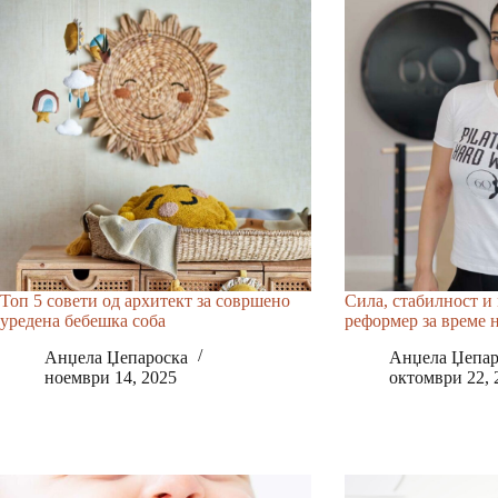
Топ 5 совети од архитект за совршено
Сила, стабилност и
уредена бебешка соба
реформер за време 
Анџела Џепароска
Анџела Џепар
ноември 14, 2025
октомври 22, 