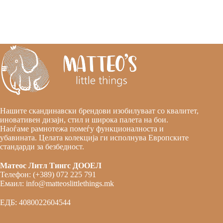
Нашите скандинавски брендови изобилуваат со квалитет,
иновативен дизајн, стил и широка палета на бои.
Наоѓаме рамнотежа помеѓу функционалноста и
убавината. Целата колекција ги исполнува Европските
стандарди за безбедност.
Матеос Литл Тингс ДООЕЛ
Телефон: (+389) 072 225 791
Емаил: info@matteoslittlethings.mk
ЕДБ: 4080022604544