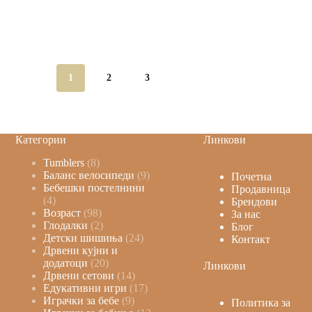
1
2
3
Категории
Линкови
Tumblers
8
Баланс велосипеди
9
Почетна
Бебешки постелнини
Продавница
4
Брендови
Возраст
98
За нас
Глодалки
2
Блог
Детски шишиња
24
Контакт
Дрвени кујни и
додатоци
20
Линкови
Дрвени сетови
14
Едукативни игри
17
Играчки за бебе
9
Политика за