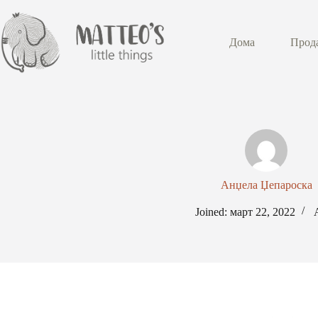
Дома
Прод
Анџела Џепароска
Joined: март 22, 2022