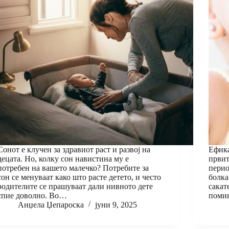
Сонот е клучен за здравиот раст и развој на
Ефика
децата. Но, колку сон навистина му е
првит
потребен на вашето малечко? Потребите за
перио
сон се менуваат како што расте детето, и често
болка
родителите се прашуваат дали нивното дете
сакат
спие доволно. Во…
помин
Анџела Џепароска
јуни 9, 2025