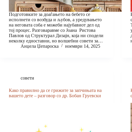
Подготовките за доаѓањето на бебето се
исполнети со возбуда и љубов, а уредувањето
на неговата соба е можеби најубавиот дел од
тој процес. Разговаравме со Јоана Ристова
Павлов од Структурал Дизајн, која ни сподели
неколку едноставни, но волшебни совети за…
Анџела Џепароска
ноември 14, 2025
совети
Како правилно да се грижите за запчињата на
вашето дете – разговор со др. Бобан Груевски