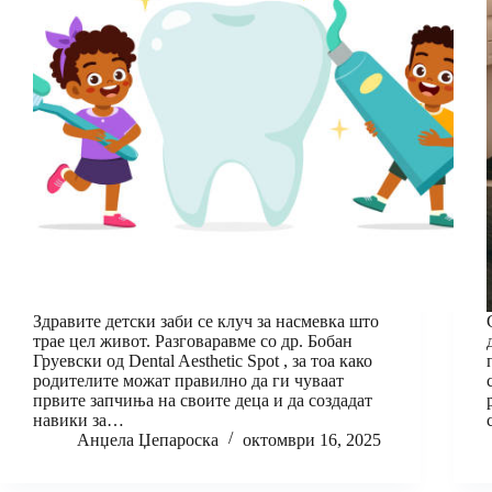
Здравите детски заби се клуч за насмевка што
трае цел живот. Разговаравме со др. Бобан
Груевски од Dental Aesthetic Spot , за тоа како
родителите можат правилно да ги чуваат
првите запчиња на своите деца и да создадат
навики за…
Анџела Џепароска
октомври 16, 2025