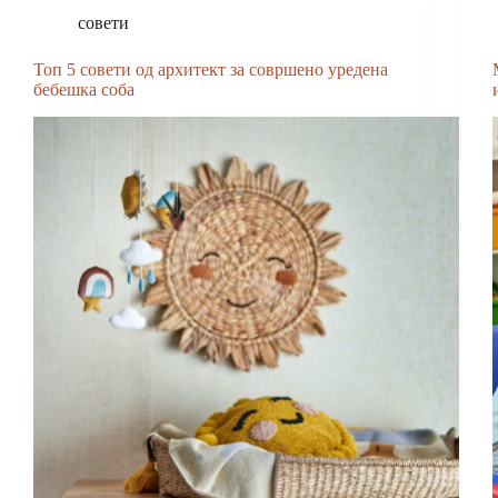
совети
Топ 5 совети од архитект за совршено уредена
бебешка соба