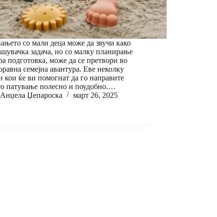
ањето со мали деца може да звучи како
ашувачка задача, но со малку планирање
ра подготовка, може да се претвори во
оравна семејна авантура. Еве неколку
и кои ќе ви помогнат да го направите
о патување полесно и поудобно.…
Анџела Џепароска
март 26, 2025