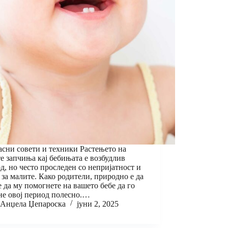
сни совети и техники Растењето на
е запчиња кај бебињата е возбудлив
д, но често проследен со непријатност и
 за малите. Како родители, природно е да
е да му помогнете на вашето бебе да го
е овој период полесно.…
Анџела Џепароска
јуни 2, 2025