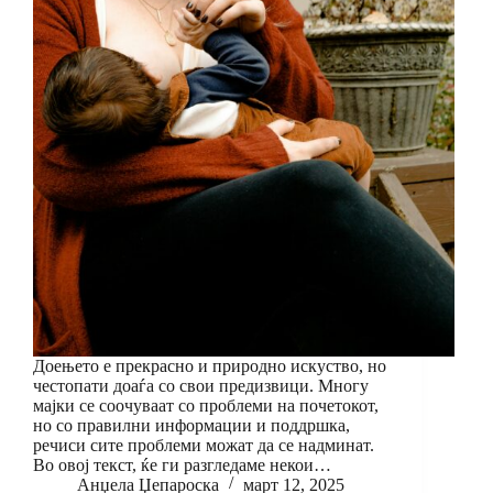
Доењето е прекрасно и природно искуство, но
честопати доаѓа со свои предизвици. Многу
мајки се соочуваат со проблеми на почетокот,
но со правилни информации и поддршка,
речиси сите проблеми можат да се надминат.
Во овој текст, ќе ги разгледаме некои…
Анџела Џепароска
март 12, 2025