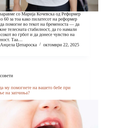
варавме со Марија Кочевска од Реформер
о 60 за тоа како пилатесот на реформер
да помогне во текот на бременоста — да
јакне телесната стабилност, да го намали
сокот во грбот и да донесе чувство на
еност. Таа…
Анџела Џепароска
октомври 22, 2025
совети
да му помогнете на вашето бебе при
ње на запчиња?