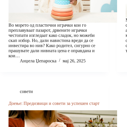
Во морето од пластични играчки кои го
преплавуваат пазарот, дрвените играчки
честопати изгледаат како сладок, но можеби
скап избор. Но, дали навистина вреди да се
инвестира во нив? Како родител, сигурно се
прашувате дали нивната цена е оправдана и
кои…
Анџела Џепароска
мај 26, 2025
совети
Доење: Предизвици и совети за успешен старт