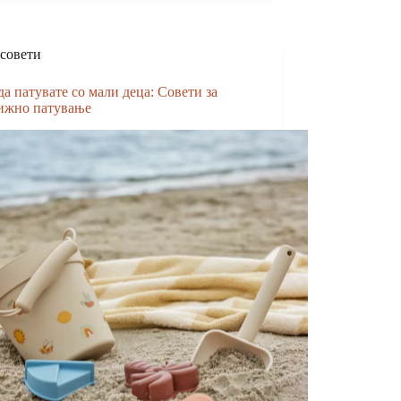
совети
да патувате со мали деца: Совети за
ижно патување