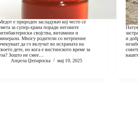
Медот е природен засладувач кој често се
смета за супер-храна поради неговите
Патув
антибактериски својства, витамини и
застр
минерали. Многу родители со нетрпение
и доб
очекуваат да го вклучат во исхраната на
незаб
своето дете, но кога е вистинското време за
совет
тоа? Зошто не смее…
вашет
Анџела Џепароска
мај 19, 2025