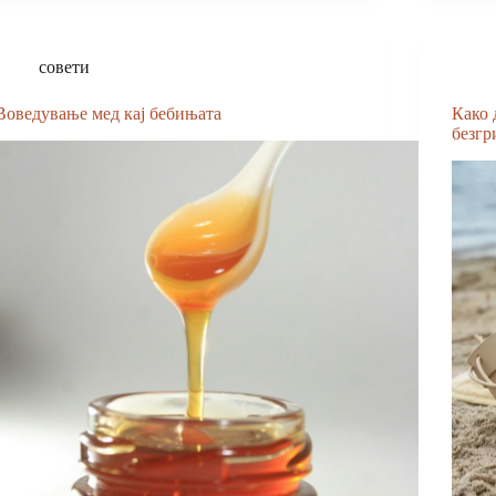
совети
Воведување мед кај бебињата
Како 
безгр