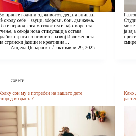
Во првите години од животот, децата впиваат
Разго
сè околу себе – звуци, зборови, бои, движења.
Студи
Тоа е период кога мозокот им е најотворен за
може 
учење, а секоја нова стимулација остава
ја за
длабока трага во нивниот развој.Изложеноста
прити
на странски јазици и креативна…
смир
Анџела Џепароска
октомври 29, 2025
совети
Колку сон му е потребен на вашето дете
Како 
според возраста?
расте