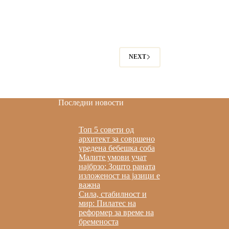
NEXT
Последни новости
Топ 5 совети од
архитект за совршено
уредена бебешка соба
Малите умови учат
најбрзо: Зошто раната
изложеност на јазици е
важна
Сила, стабилност и
мир: Пилатес на
реформер за време на
бременоста