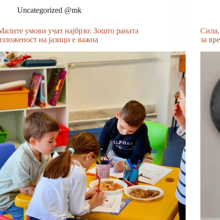
Uncategorized @mk
Малите умови учат најбрзо: Зошто раната
Сила,
изложеност на јазици е важна
за вр