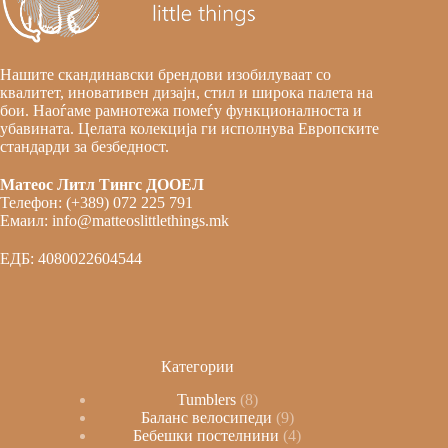
Нашите скандинавски брендови изобилуваат со
квалитет, иновативен дизајн, стил и широка палета на
бои. Наоѓаме рамнотежа помеѓу функционалноста и
убавината. Целата колекција ги исполнува Европските
стандарди за безбедност.
Матеос Литл Тингс ДООЕЛ
Телефон: (+389) 072 225 791
Емаил: info@matteoslittlethings.mk
ЕДБ: 4080022604544
Категории
Tumblers
8
Баланс велосипеди
9
Бебешки постелнини
4