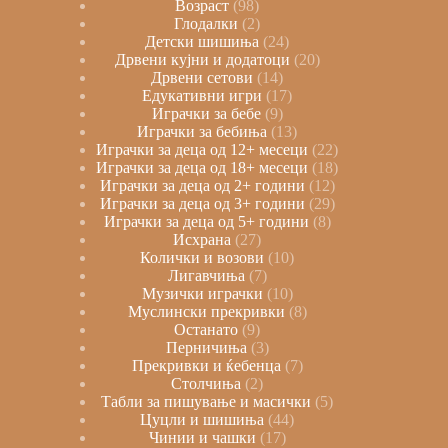
Возраст
98
Глодалки
2
Детски шишиња
24
Дрвени кујни и додатоци
20
Дрвени сетови
14
Едукативни игри
17
Играчки за бебе
9
Играчки за бебиња
13
Играчки за деца од 12+ месеци
22
Играчки за деца од 18+ месеци
18
Играчки за деца од 2+ години
12
Играчки за деца од 3+ години
29
Играчки за деца од 5+ години
8
Исхрана
27
Колички и возови
10
Лигавчиња
7
Музички играчки
10
Муслински прекривки
8
Останато
9
Перничиња
3
Прекривки и ќебенца
7
Столчиња
2
Табли за пишување и масички
5
Цуцли и шишиња
44
Чинии и чашки
17