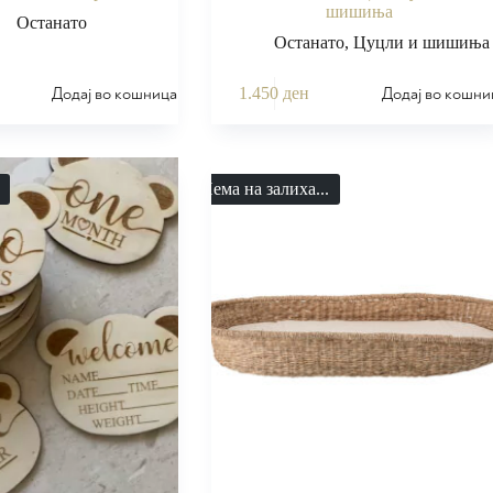
шишиња
Останато
Останато
,
Цуцли и шишиња
Додај во кошница
Додај во кошни
1.450
ден
Нема на залиха...