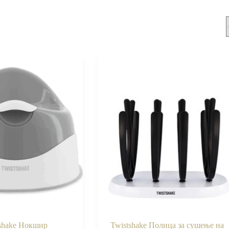
shake Нокшир
Twistshake Полица за сушење на