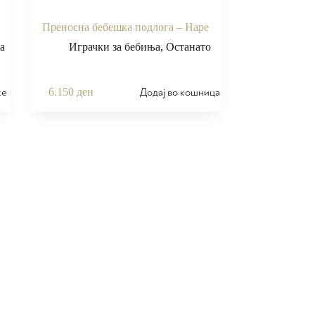
Преносна бебешка подлога – Hape
а
Играчки за бебиња
,
Останато
ќе
Додај во кошница
6.150
ден