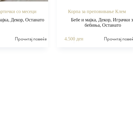
ртички со месеци
Корпа за преповивање Клем
мајка
,
Декор
,
Останато
Бебе и мајка
,
Декор
,
Играчки з
бебиња
,
Останато
Прочитај повеќе
Прочитај пове
4.500
ден