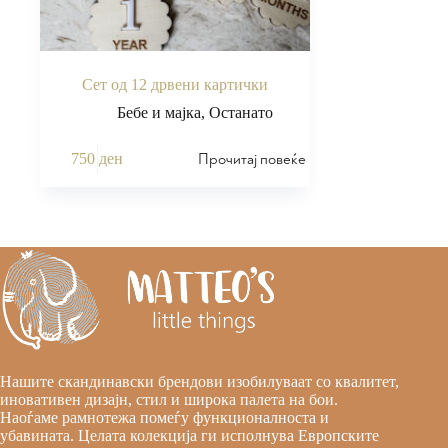
Сет од 12 дрвени картички
Бебе и мајка
,
Останато
Прочитај повеќе
750
ден
Нашите скандинавски брендови изобилуваат со квалитет,
иновативен дизајн, стил и широка палета на бои.
Наоѓаме рамнотежа помеѓу функционалноста и
убавината. Целата колекција ги исполнува Европските