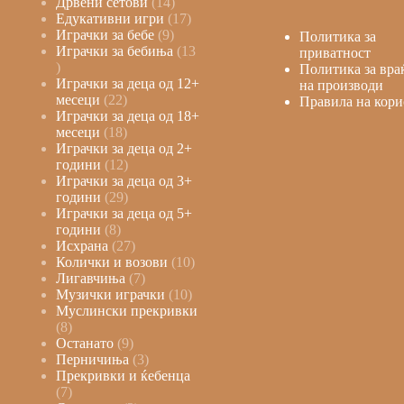
Дрвени сетови
14
Едукативни игри
17
Играчки за бебе
9
Политика за
Играчки за бебиња
13
приватност
Политика за вра
Играчки за деца од 12+
на производи
месеци
22
Правила на кори
Играчки за деца од 18+
месеци
18
Играчки за деца од 2+
години
12
Играчки за деца од 3+
години
29
Играчки за деца од 5+
години
8
Исхрана
27
Колички и возови
10
Лигавчиња
7
Музички играчки
10
Муслински прекривки
8
Останато
9
Перничиња
3
Прекривки и ќебенца
7