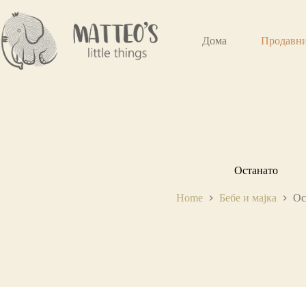
Дома
Продавн
Останато
Home
Бебе и мајка
Ос