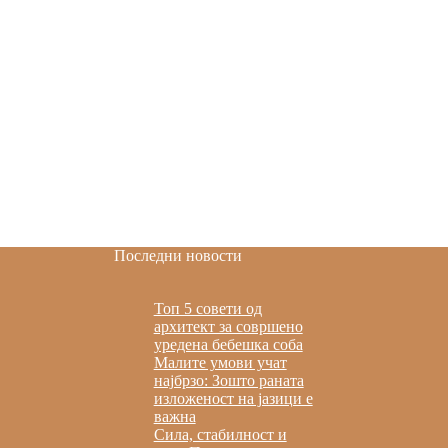
Последни новости
Топ 5 совети од
архитект за совршено
уредена бебешка соба
Малите умови учат
најбрзо: Зошто раната
изложеност на јазици е
важна
Сила, стабилност и