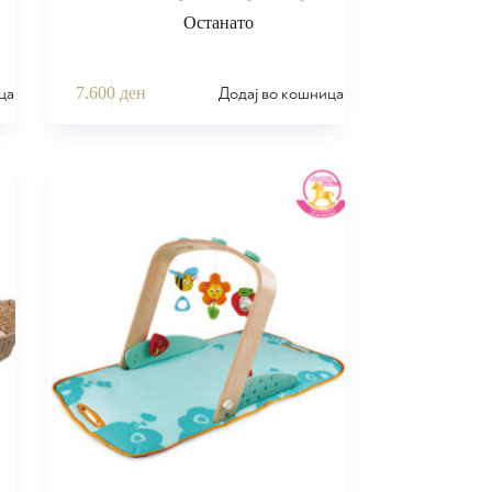
Останато
ца
Додај во кошница
7.600
ден