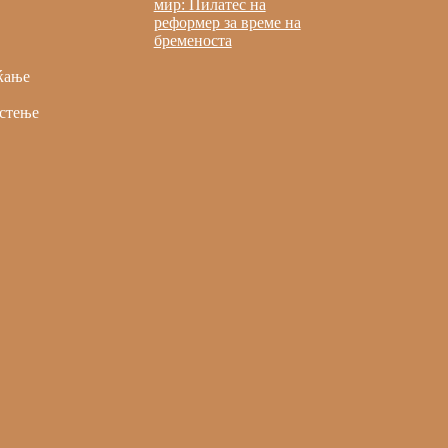
мир: Пилатес на
реформер за време на
бременоста
ќање
стење