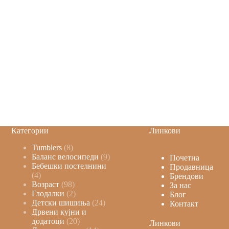
Категории
Линкови
Tumblers
8
Баланс велосипеди
9
Почетна
Бебешки постелнини
Продавница
4
Брендови
Возраст
98
За нас
Глодалки
2
Блог
Детски шишиња
24
Контакт
Дрвени кујни и
додатоци
20
Линкови