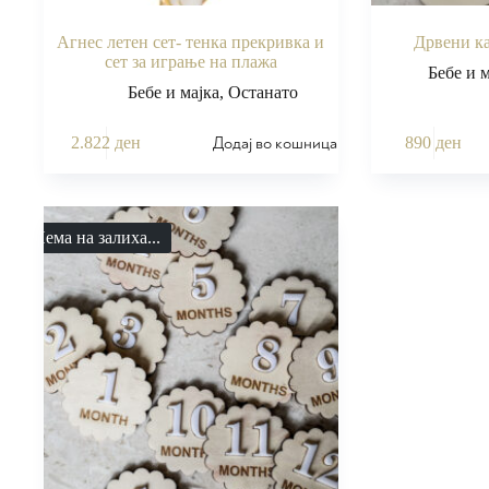
Агнес летен сет- тенка прекривка и
Дрвени ка
сет за играње на плажа
Бебе и 
Бебе и мајка
,
Останато
Додај во кошница
2.822
ден
890
ден
Нема на залиха...