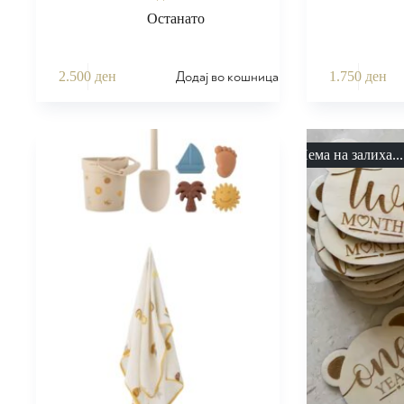
Останато
Додај во кошница
2.500
ден
1.750
ден
Нема на залиха...