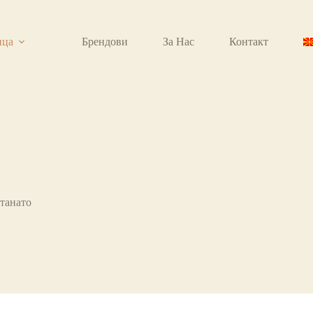
ица
Брендови
За Нас
Контакт
танато