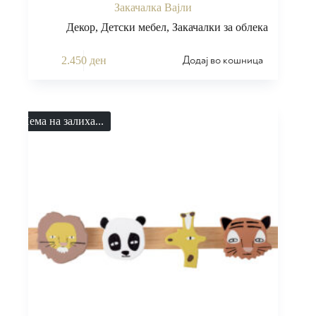
Закачалка Вајли
Декор
,
Детски мебел
,
Закачалки за облека
Додај во кошница
2.450
ден
Нема на залиха...