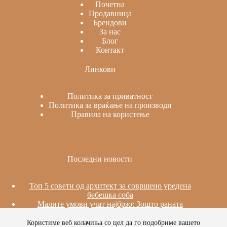
Почетна
Продавница
Брендови
За нас
Блог
Контакт
Линкови
Политика за приватност
Политика за враќање на производи
Правила на користење
Последни новости
Топ 5 совети од архитект за совршено уредена
бебешка соба
Малите умови учат најбрзо: Зошто раната
изложеност на јазици е важна
Сила, стабилност и мир: Пилатес на реформер за
Користиме веб колачиња со цел да го подобриме вашето