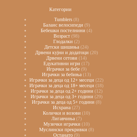
Категории
Tumblers
8
Баланс велосипеди
9
Бебешки постелнини
4
Возраст
98
Глодалки
2
Детски шишиња
24
Дрвени кујни и додатоци
20
Дрвени сетови
14
Едукативни игри
17
Играчки за бебе
9
Играчки за бебиња
13
Играчки за деца од 12+ месеци
22
Играчки за деца од 18+ месеци
18
Играчки за деца од 2+ години
12
Играчки за деца од 3+ години
29
Играчки за деца од 5+ години
8
Исхрана
27
Колички и возови
10
Лигавчиња
7
Музички играчки
10
Муслински прекривки
8
Останато
9