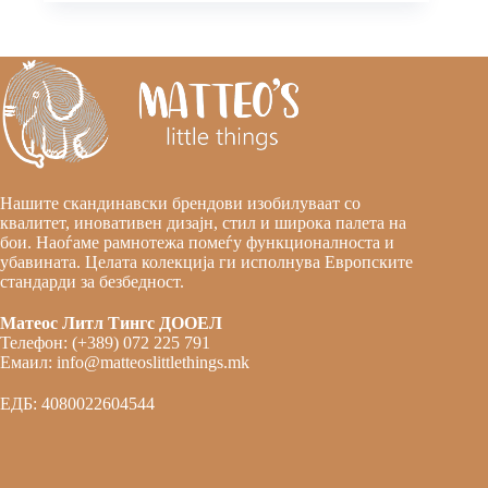
Нашите скандинавски брендови изобилуваат со
квалитет, иновативен дизајн, стил и широка палета на
бои. Наоѓаме рамнотежа помеѓу функционалноста и
убавината. Целата колекција ги исполнува Европските
стандарди за безбедност.
Матеос Литл Тингс ДООЕЛ
Телефон: (+389) 072 225 791
Емаил: info@matteoslittlethings.mk
ЕДБ: 4080022604544