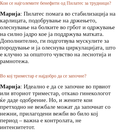
Кои се најголемите бенефити од Пилатес за трудници?
Марија
: Пилатес помага во стабилизација на
карлицата, подобрување на држењето,
олеснување на болките во грбот и одржување
на силно јадро кое ја поддржува матката.
Дополнително, ги подготвува мускулите за
породување и ја олеснува циркулацијата, што
е клучно за општото чувство на леснотија и
рамнотежа.
Во кој триместар е најдобро да се започне?
Марија
: Идеално е да се започне во првиот
или вториот триместар, откако гинекологот
ќе даде одобрение. Но, и жените кои
претходно не вежбале можат да започнат со
нежни, прилагодени вежби во било кој
период – важна е контролата, не
интензитетот.