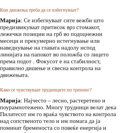
Кои движења треба да се избегнуваат?
Марија
: Се избегнуваат сите вежби што
предизвикуваат притисок врз стомакот,
лежечки позиции на грб во подоцнежни
месеци и прекумерно истегнување или
наведнување на главата надолу испод
линијата на папокот во положба со лицето
према подот . Фокусот е на стабилност,
правилно дишење и свесна контрола на
движењата.
Како се чувствуваат трудниците по тренинг?
Марија
: Најчесто – лесно, растеретено и
поурамнотежено. Многу трудници велат дека
Пилатесот им го враќа чувството на контрола
над сопственото тело и им помага да ја
поминат бременоста со повеќе енергија и