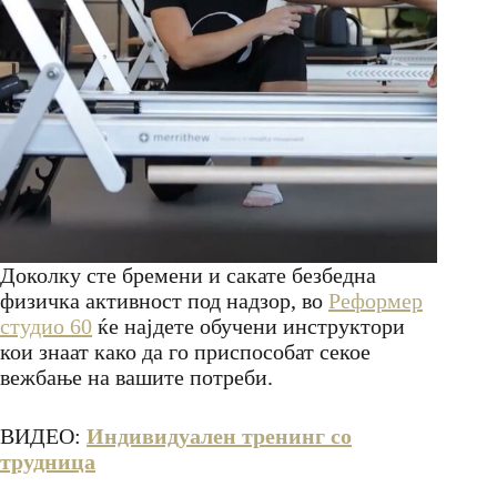
Доколку сте бремени и сакате безбедна
физичка активност под надзор, во
Реформер
студио 60
ќе најдете обучени инструктори
кои знаат како да го приспособат секое
вежбање на вашите потреби.
ВИДЕО:
Индивидуален тренинг со
трудница