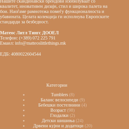
Нашите скандинавски брендови изобилуваат со
квалитет, иновативен дизајн, стил и широка палета на
бои. Наоѓаме рамнотежа помеѓу функционалноста и
убавината. Целата колекција ги исполнува Европските
стандарди за безбедност.
Матеос Литл Тингс ДООЕЛ
Телефон: (+389) 072 225 791
Емаил: info@matteoslittlethings.mk
ЕДБ: 4080022604544
Категории
Tumblers
8
Баланс велосипеди
9
Бебешки постелнини
4
Возраст
98
Глодалки
2
Детски шишиња
24
Дрвени кујни и додатоци
20