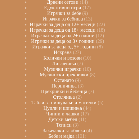
Дрвени сетови
14
Едукативни игри
17
Играчки за бебе
9
Играчки за бебиња
13
Играчки за деца од 12+ месеци
22
Играчки за деца од 18+ месеци
18
Играчки за деца од 2+ години
12
Играчки за деца од 3+ години
29
Играчки за деца од 5+ години
8
Исхрана
27
Колички и возови
10
Лигавчиња
7
Музички играчки
10
Муслински прекривки
8
Останато
9
Перничиња
3
Прекривки и ќебенца
7
Столчиња
2
Табли за пишување и масички
5
Цуцли и шишиња
44
Чинии и чашки
17
Детски мебел
11
Теписи
3
Закачалки за облека
4
Бебе и мајка
101