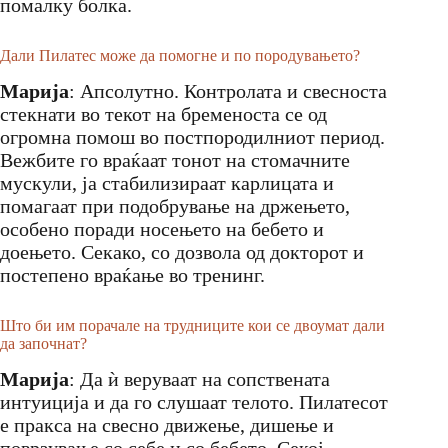
помалку болка.
Дали Пилатес може да помогне и по породувањето?
Марија
: Апсолутно. Контролата и свесноста
стекнати во текот на бременоста се од
огромна помош во постпородилниот период.
Вежбите го враќаат тонот на стомачните
мускули, ја стабилизираат карлицата и
помагаат при подобрување на држењето,
особено поради носењето на бебето и
доењето. Секако, со дозвола од докторот и
постепено враќање во тренинг.
Што би им порачале на трудниците кои се двоумат дали
да започнат?
Марија
: Да ѝ веруваат на сопствената
интуиција и да го слушаат телото. Пилатесот
е пракса на свесно движење, дишење и
поврзување со себе и со бебето. Секој