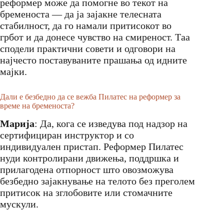
реформер може да помогне во текот на
бременоста — да ја зајакне телесната
стабилност, да го намали притисокот во
грбот и да донесе чувство на смиреност. Таа
сподели практични совети и одговори на
најчесто поставуваните прашања од идните
мајки.
Дали е безбедно да се вежба Пилатес на реформер за
време на бременоста?
Марија
: Да, кога се изведува под надзор на
сертифициран инструктор и со
индивидуален пристап. Реформер Пилатес
нуди контролирани движења, поддршка и
прилагодена отпорност што овозможува
безбедно зајакнување на телото без преголем
притисок на зглобовите или стомачните
мускули.