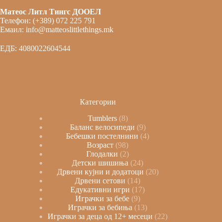
Матеос Литл Тингс ДООЕЛ
Телефон: (+389) 072 225 791
Емаил: info@matteoslittlethings.mk
ЕДБ: 4080022604544
Категории
Tumblers
8
Баланс велосипеди
9
Бебешки постелнини
4
Возраст
98
Глодалки
2
Детски шишиња
24
Дрвени кујни и додатоци
20
Дрвени сетови
14
Едукативни игри
17
Играчки за бебе
9
Играчки за бебиња
13
Играчки за деца од 12+ месеци
22