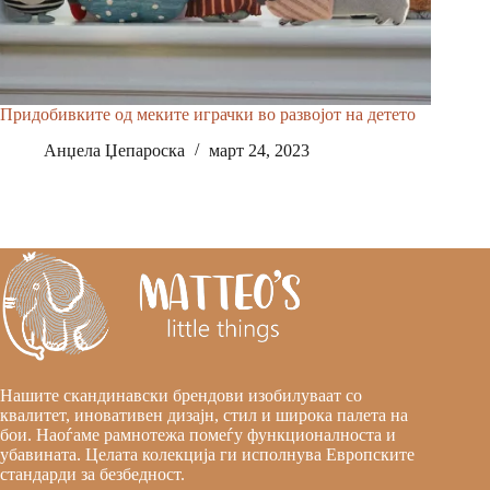
Придобивките од меките играчки во развојот на детето
Анџела Џепароска
март 24, 2023
Нашите скандинавски брендови изобилуваат со
квалитет, иновативен дизајн, стил и широка палета на
бои. Наоѓаме рамнотежа помеѓу функционалноста и
убавината. Целата колекција ги исполнува Европските
стандарди за безбедност.