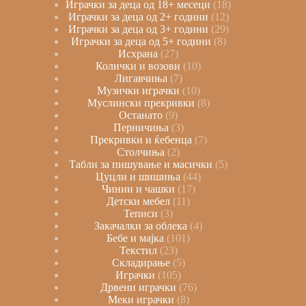
Играчки за деца од 18+ месеци
18
Играчки за деца од 2+ години
12
Играчки за деца од 3+ години
29
Играчки за деца од 5+ години
8
Исхрана
27
Колички и возови
10
Лигавчиња
7
Музички играчки
10
Муслински прекривки
8
Останато
9
Перничиња
3
Прекривки и ќебенца
7
Столчиња
2
Табли за пишување и масички
5
Цуцли и шишиња
44
Чинии и чашки
17
Детски мебел
11
Теписи
3
Закачалки за облека
4
Бебе и мајка
101
Текстил
23
Складирање
5
Играчки
105
Дрвени играчки
76
Меки играчки
8