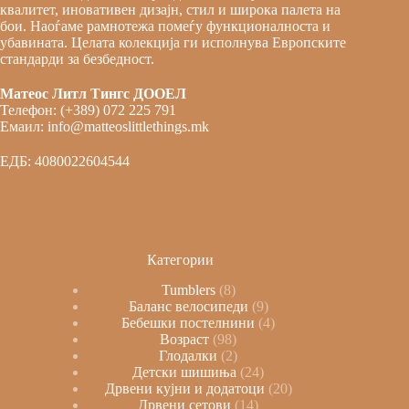
квалитет, иновативен дизајн, стил и широка палета на
бои. Наоѓаме рамнотежа помеѓу функционалноста и
убавината. Целата колекција ги исполнува Европските
стандарди за безбедност.
Матеос Литл Тингс ДООЕЛ
Телефон: (+389) 072 225 791
Емаил: info@matteoslittlethings.mk
ЕДБ: 4080022604544
Категории
Tumblers
8
Баланс велосипеди
9
Бебешки постелнини
4
Возраст
98
Глодалки
2
Детски шишиња
24
Дрвени кујни и додатоци
20
Дрвени сетови
14