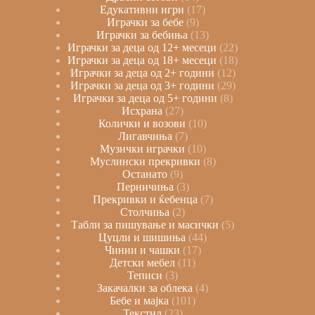
Едукативни игри
17
Играчки за бебе
9
Играчки за бебиња
13
Играчки за деца од 12+ месеци
22
Играчки за деца од 18+ месеци
18
Играчки за деца од 2+ години
12
Играчки за деца од 3+ години
29
Играчки за деца од 5+ години
8
Исхрана
27
Колички и возови
10
Лигавчиња
7
Музички играчки
10
Муслински прекривки
8
Останато
9
Перничиња
3
Прекривки и ќебенца
7
Столчиња
2
Табли за пишување и масички
5
Цуцли и шишиња
44
Чинии и чашки
17
Детски мебел
11
Теписи
3
Закачалки за облека
4
Бебе и мајка
101
Текстил
23