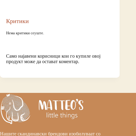
Критики
Нема критики сеуште.
Само најавени корисници кои го купиле овој
продукт може да остават коментар.
Нашите скандинавски брендови изобилуваат со