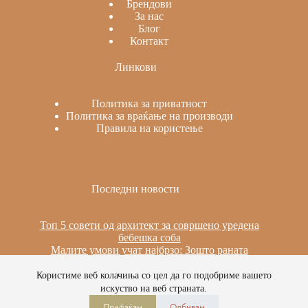
Брендови
За нас
Блог
Контакт
Линкови
Политика за приватност
Политика за враќање на производи
Правила на користење
Последни новости
Топ 5 совети од архитект за совршено уредена
бебешка соба
Малите умови учат најбрзо: Зошто раната
изложеност на јазици е важна
Сила, стабилност и мир: Пилатес на реформер за
Користиме веб колачиња со цел да го подобриме вашето
време на бременоста
искуство на веб страната.
Прифаќам
Одбивам