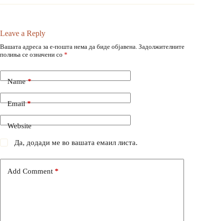
Leave a Reply
Вашата адреса за е-пошта нема да биде објавена.
Задолжителните
полиња се означени со
*
Name
*
Email
*
Website
Да, додади ме во вашата емаил листа.
Add Comment
*