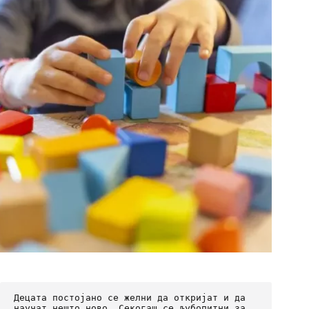
Децата постојано се желни да откријат и да 
научат нешто ново. Секогаш се љубопитни за 