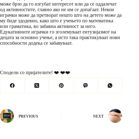
може брзо да го изгубат интересот или да се оддалечат
од активностите, главно ако не им се допаѓаат. Некои
играчки може да претворат нешто што на детето може да
му биде здодевно, како што е учењето по математика
или граматика, во забавна активност за него.
Едукативните играчки го зголемуваат ентузијазмот на
децата за основно учење, а исто така практикуваат нови
способности додека се забавуваат.
Сподели со пријателите! ❤️ ❤️❤️
PREVIOUS
NEXT