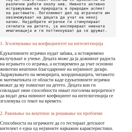
различни работи околу нив. Нивното активно 
истражување на природата е природен аспект 
на растењето. Поголемиот дел од играчките им 
овозможуваат на децата да учат на некој 
начин. Најдобрите играчки ги стимулираат 
сетилата на детето, ја инспирираат нивната 
имагинација и ги поттикнуваат да се дружат.
1. Зголемување на коефициентот на интелегенција
Едукативните играчки нудат забава, а истовремено
вклучуваат и учење. Децата може да ја доживеат радоста
на играњето со играчка, а истовремено да учат основни
животни вештини благодарение на нејзиниот дизајн.
Задржувањето на меморијата, координацијата, читањето
и математиката се области каде едукативните играчки
можат да му помогнат на детето. Децата кои ги
совладаат овие способности имаат поголема веројатност
да видат дека нивниот коефициент на интелигенција се
зголемува со текот на времето.
2. Равивање на вештини за решавање на проблеми
Способноста на играчките да го тестираат детскиот
интелект е една од нејзините најважни карактеристики.