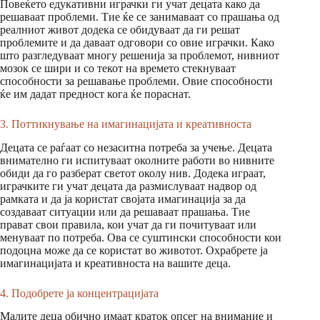
Повеќето едукативни играчки ги учат децата како да
решаваат проблеми. Тие ќе се занимаваат со прашања од
реалниот живот додека се обидуваат да ги решат
проблемите и да даваат одговори со овие играчки. Како
што разгледуваат многу решенија за проблемот, нивниот
мозок се шири и со текот на времето стекнуваат
способности за решавање проблеми. Овие способности
ќе им дадат предност кога ќе пораснат.
3. Поттикнување на имагинацијата и креативноста
Децата се раѓаат со незаситна потреба за учење. Децата
внимателно ги испитуваат околните работи во нивните
обиди да го разберат светот околу нив. Додека играат,
играчките ги учат децата да размислуваат надвор од
рамката и да ја користат својата имагинација за да
создаваат ситуации или да решаваат прашања. Тие
прават свои правила, кои учат да ги почитуваат или
менуваат по потреба. Ова се суштински способности кои
подоцна може да се користат во животот. Охрабрете ја
имагинацијата и креативноста на вашите деца.
4. Подобрете ја концентрацијата
Малите деца обично имаат краток опсег на внимание и