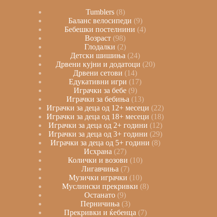
Tumblers
8
Баланс велосипеди
9
Бебешки постелнини
4
Возраст
98
Глодалки
2
Детски шишиња
24
Дрвени кујни и додатоци
20
Дрвени сетови
14
Едукативни игри
17
Играчки за бебе
9
Играчки за бебиња
13
Играчки за деца од 12+ месеци
22
Играчки за деца од 18+ месеци
18
Играчки за деца од 2+ години
12
Играчки за деца од 3+ години
29
Играчки за деца од 5+ години
8
Исхрана
27
Колички и возови
10
Лигавчиња
7
Музички играчки
10
Муслински прекривки
8
Останато
9
Перничиња
3
Прекривки и ќебенца
7