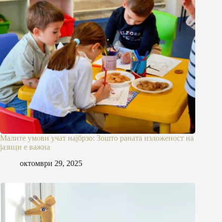
Малите умови учат најбрзо: Зошто раната изложеност на
јазици е важна
октомври 29, 2025