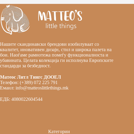
Нашите скандинавски брендови изобилуваат со
квалитет, иновативен дизајн, стил и широка палета на
бои. Наоѓаме рамнотежа помеѓу функционалноста и
убавината. Целата колекција ги исполнува Европските
стандарди за безбедност.
Матеос Литл Тингс ДООЕЛ
Телефон: (+389) 072 225 791
Емаил: info@matteoslittlethings.mk
ЕДБ: 4080022604544
Категории