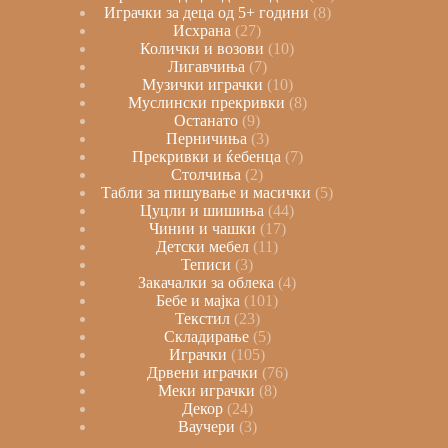
Играчки за деца од 5+ години
8
Исхрана
27
Колички и возови
10
Лигавчиња
7
Музички играчки
10
Муслински прекривки
8
Останато
9
Перничиња
3
Прекривки и ќебенца
7
Столчиња
2
Табли за пишување и масички
5
Цуцли и шишиња
44
Чинии и чашки
17
Детски мебел
11
Теписи
3
Закачалки за облека
4
Бебе и мајка
101
Текстил
23
Складирање
5
Играчки
105
Дрвени играчки
76
Меки играчки
8
Декор
24
Ваучери
3