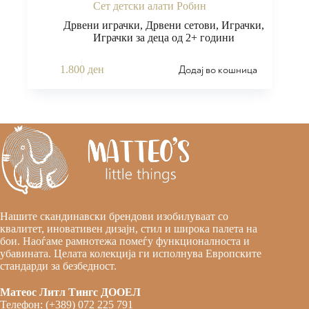
Сет детски алати Робин
Дрвени играчки
,
Дрвени сетови
,
Играчки
,
Играчки за деца од 2+ години
Додај во кошница
1.800
ден
Нашите скандинавски брендови изобилуваат со
квалитет, иновативен дизајн, стил и широка палета на
бои. Наоѓаме рамнотежа помеѓу функционалноста и
убавината. Целата колекција ги исполнува Европските
стандарди за безбедност.
Матеос Литл Тингс ДООЕЛ
Телефон: (+389) 072 225 791