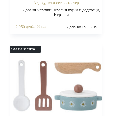
Ада кујнски сет со тостер
Дрвени играчки
,
Дрвени кујни и додатоци
,
Играчки
Додај во кошница
2.050
ден
2.450
ден
Нема на залиха...