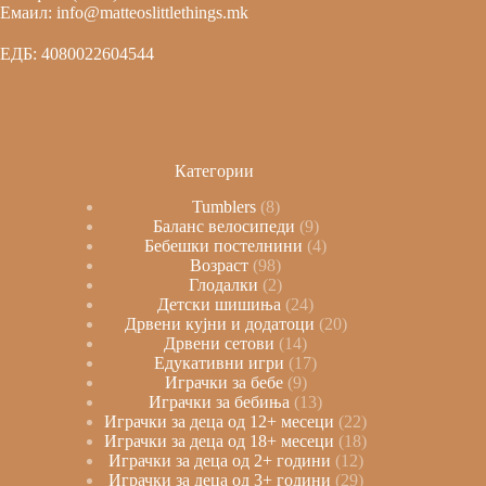
Емаил: info@matteoslittlethings.mk
ЕДБ: 4080022604544
Категории
Tumblers
8
Баланс велосипеди
9
Бебешки постелнини
4
Возраст
98
Глодалки
2
Детски шишиња
24
Дрвени кујни и додатоци
20
Дрвени сетови
14
Едукативни игри
17
Играчки за бебе
9
Играчки за бебиња
13
Играчки за деца од 12+ месеци
22
Играчки за деца од 18+ месеци
18
Играчки за деца од 2+ години
12
Играчки за деца од 3+ години
29