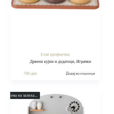
Елзи крофнички
Дрвени кујни и додатоци
,
Играчки
Додај во кошница
700
ден
Нема на залиха...