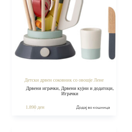
Детски дрвен соковник со овошје Лене
Дрвени играчки
,
Дрвени кујни и додатоци
,
Играчки
Додај во кошница
1.890
ден