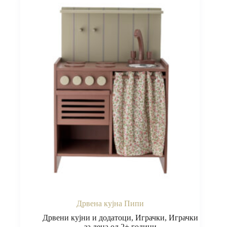
Дрвена кујна Пипи
Дрвени кујни и додатоци
,
Играчки
,
Играчки
за деца од 2+ години