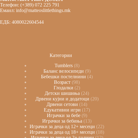
Телефон: (+389) 072 225 791
Емаил: info@matteoslittlethings.mk
ЕДБ: 4080022604544
Категории
Tumblers
8
Баланс велосипеди
9
Бебешки постелнини
4
Возраст
98
Глодалки
2
Детски шишиња
24
Дрвени кујни и додатоци
20
Дрвени сетови
14
Едукативни игри
17
Играчки за бебе
9
Играчки за бебиња
13
Играчки за деца од 12+ месеци
22
Играчки за деца од 18+ месеци
18
Играчки за деца од 2+ години
12