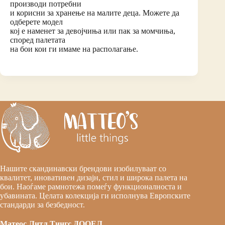
производи потребни
и корисни за хранење на малите деца. Можете да
одберете модел
кој е наменет за девојчиња или пак за момчиња,
според палетата
на бои кои ги имаме на располагање.
Нашите скандинавски брендови изобилуваат со
квалитет, иновативен дизајн, стил и широка палета на
бои. Наоѓаме рамнотежа помеѓу функционалноста и
убавината. Целата колекција ги исполнува Европските
стандарди за безбедност.
Матеос Литл Тингс ДООЕЛ