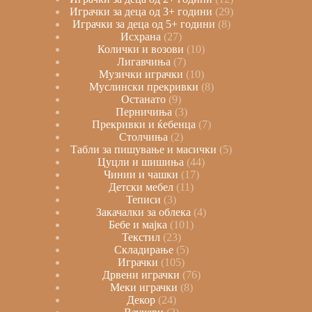
Играчки за деца од 3+ години
29
Играчки за деца од 5+ години
8
Исхрана
27
Колички и возови
10
Лигавчиња
7
Музички играчки
10
Муслински прекривки
8
Останато
9
Перничиња
3
Прекривки и ќебенца
7
Столчиња
2
Табли за пишување и масички
5
Цуцли и шишиња
44
Чинии и чашки
17
Детски мебел
11
Теписи
3
Закачалки за облека
4
Бебе и мајка
101
Текстил
23
Складирање
5
Играчки
105
Дрвени играчки
76
Меки играчки
8
Декор
24