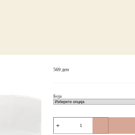
569
ден
Боја