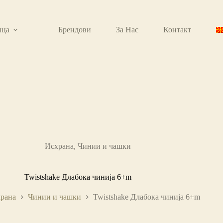
ица
Брендови
За Нас
Контакт
Исхрана
,
Чинии и чашки
Twistshake Длабока чинија 6+m
рана
Чинии и чашки
Twistshake Длабока чинија 6+m