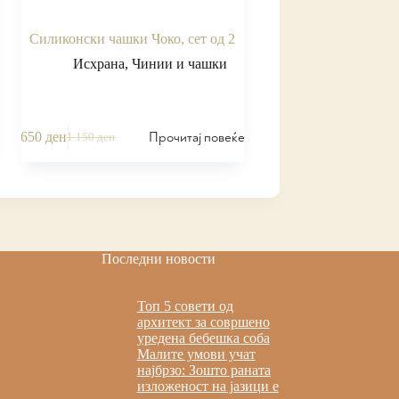
Силиконски чашки Чоко, сет од 2
Исхрана
,
Чинии и чашки
Прочитај повеќе
650
ден
1.150
ден
Последни новости
Топ 5 совети од
архитект за совршено
уредена бебешка соба
Малите умови учат
најбрзо: Зошто раната
изложеност на јазици е