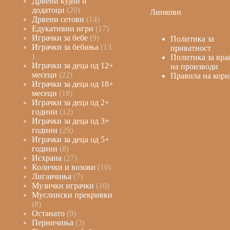
Дрвени кујни и
додатоци
20
Линкови
Дрвени сетови
14
Едукативни игри
17
Играчки за бебе
9
Политика за
Играчки за бебиња
13
приватност
Политика за вра
Играчки за деца од 12+
на производи
месеци
22
Правила на кори
Играчки за деца од 18+
месеци
18
Играчки за деца од 2+
години
12
Играчки за деца од 3+
години
29
Играчки за деца од 5+
години
8
Исхрана
27
Колички и возови
10
Лигавчиња
7
Музички играчки
10
Муслински прекривки
8
Останато
9
Перничиња
3