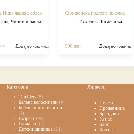
е Инка чашки, облак
Силиконска подлога, школка
рана
,
Чинии и чашки
Исхрана
,
Лигавчиња
Додај во кошница
Додај во кошница
990
ден
ден
Категории
Линкови
Tumblers
8
Баланс велосипеди
9
Почетна
Бебешки постелнини
Продавница
4
Брендови
Возраст
98
За нас
Глодалки
2
Блог
Детски шишиња
24
Контакт