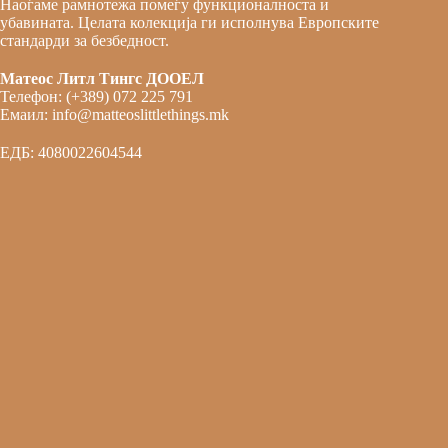
Наоѓаме рамнотежа помеѓу функционалноста и
убавината. Целата колекција ги исполнува Европските
стандарди за безбедност.
Матеос Литл Тингс ДООЕЛ
Телефон: (+389) 072 225 791
Емаил: info@matteoslittlethings.mk
ЕДБ: 4080022604544