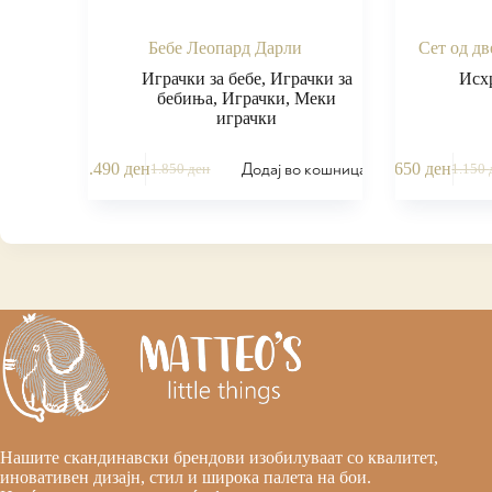
Бебе Леопард Дарли
Сет од дв
Играчки за бебе
,
Играчки за
Исх
бебиња
,
Играчки
,
Меки
играчки
Додај во кошница
1.490
ден
650
ден
1.850
ден
1.150
Нашите скандинавски брендови изобилуваат со квалитет,
иновативен дизајн, стил и широка палета на бои.