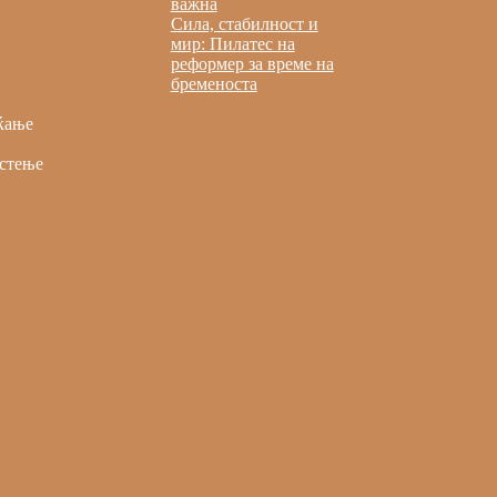
важна
Сила, стабилност и
мир: Пилатес на
реформер за време на
бременоста
ќање
стење