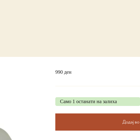
990
ден
Само 1 останати на залиха
Додај в