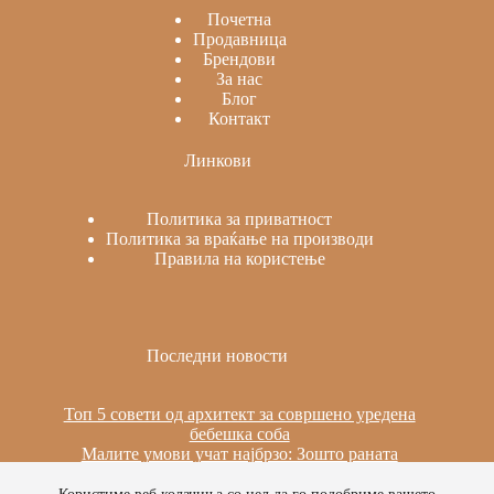
Почетна
Продавница
Брендови
За нас
Блог
Контакт
Линкови
Политика за приватност
Политика за враќање на производи
Правила на користење
Последни новости
Топ 5 совети од архитект за совршено уредена
бебешка соба
Малите умови учат најбрзо: Зошто раната
изложеност на јазици е важна
Сила, стабилност и мир: Пилатес на реформер за