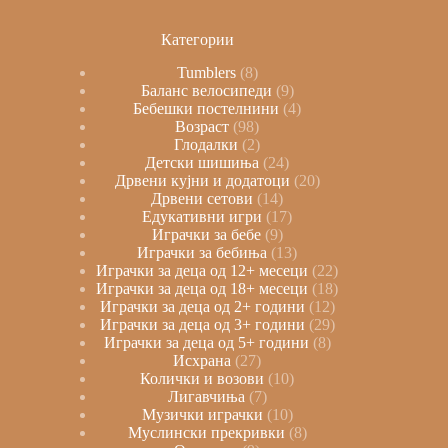
Категории
Tumblers
8
Баланс велосипеди
9
Бебешки постелнини
4
Возраст
98
Глодалки
2
Детски шишиња
24
Дрвени кујни и додатоци
20
Дрвени сетови
14
Едукативни игри
17
Играчки за бебе
9
Играчки за бебиња
13
Играчки за деца од 12+ месеци
22
Играчки за деца од 18+ месеци
18
Играчки за деца од 2+ години
12
Играчки за деца од 3+ години
29
Играчки за деца од 5+ години
8
Исхрана
27
Колички и возови
10
Лигавчиња
7
Музички играчки
10
Муслински прекривки
8