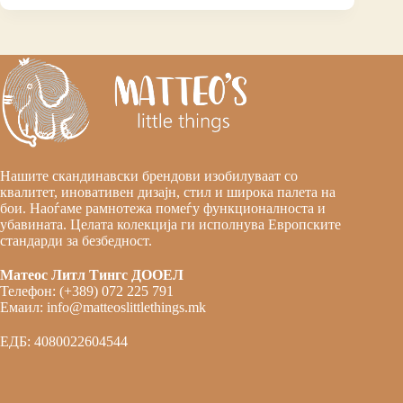
Нашите скандинавски брендови изобилуваат со
квалитет, иновативен дизајн, стил и широка палета на
бои. Наоѓаме рамнотежа помеѓу функционалноста и
убавината. Целата колекција ги исполнува Европските
стандарди за безбедност.
Матеос Литл Тингс ДООЕЛ
Телефон: (+389) 072 225 791
Емаил: info@matteoslittlethings.mk
ЕДБ: 4080022604544