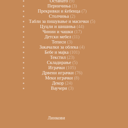
Останато
9
Перничиња
3
Прекривки и ќебенца
7
Столчиња
2
Табли за пишување и масички
5
Цуцли и шишиња
44
Чинии и чашки
17
Детски мебел
11
Теписи
3
Закачалки за облека
4
Бебе и мајка
101
Текстил
23
Складирање
5
Играчки
105
Дрвени играчки
76
Меки играчки
8
Декор
24
Ваучери
3
Линкови