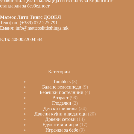
убавината. Целата колекција ги исполнува Европските
стандарди за безбедност.
Матеос Литл Тингс ДООЕЛ
Телефон: (+389) 072 225 791
Емаил: info@matteoslittlethings.mk
ЕДБ: 4080022604544
Категории
Tumblers
8
Баланс велосипеди
9
Бебешки постелнини
4
Возраст
98
Глодалки
2
Детски шишиња
24
Дрвени кујни и додатоци
20
Дрвени сетови
14
Едукативни игри
17
Играчки за бебе
9