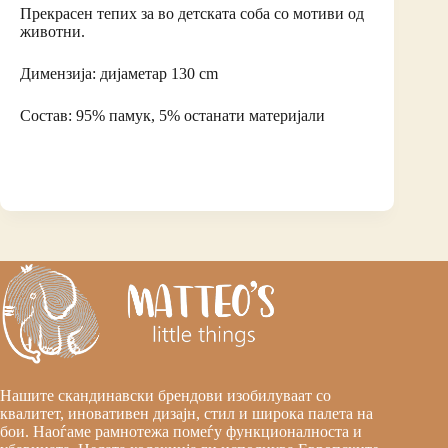
Прекрасен тепих за во детската соба со мотиви од
животни.
Димензија: дијаметар 130 cm
Состав: 95% памук, 5% останати материјали
Нашите скандинавски брендови изобилуваат со
квалитет, иновативен дизајн, стил и широка палета на
бои. Наоѓаме рамнотежа помеѓу функционалноста и