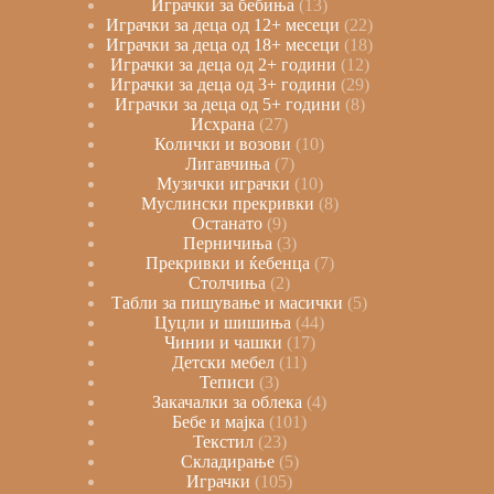
Играчки за бебиња
13
Играчки за деца од 12+ месеци
22
Играчки за деца од 18+ месеци
18
Играчки за деца од 2+ години
12
Играчки за деца од 3+ години
29
Играчки за деца од 5+ години
8
Исхрана
27
Колички и возови
10
Лигавчиња
7
Музички играчки
10
Муслински прекривки
8
Останато
9
Перничиња
3
Прекривки и ќебенца
7
Столчиња
2
Табли за пишување и масички
5
Цуцли и шишиња
44
Чинии и чашки
17
Детски мебел
11
Теписи
3
Закачалки за облека
4
Бебе и мајка
101
Текстил
23
Складирање
5
Играчки
105