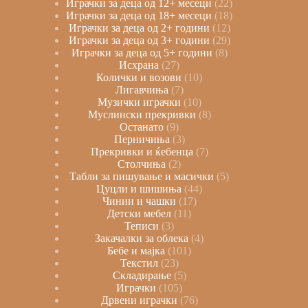
Играчки за деца од 12+ месеци
22
Играчки за деца од 18+ месеци
18
Играчки за деца од 2+ години
12
Играчки за деца од 3+ години
29
Играчки за деца од 5+ години
8
Исхрана
27
Колички и возови
10
Лигавчиња
7
Музички играчки
10
Муслински прекривки
8
Останато
9
Перничиња
3
Прекривки и ќебенца
7
Столчиња
2
Табли за пишување и масички
5
Цуцли и шишиња
44
Чинии и чашки
17
Детски мебел
11
Теписи
3
Закачалки за облека
4
Бебе и мајка
101
Текстил
23
Складирање
5
Играчки
105
Дрвени играчки
76