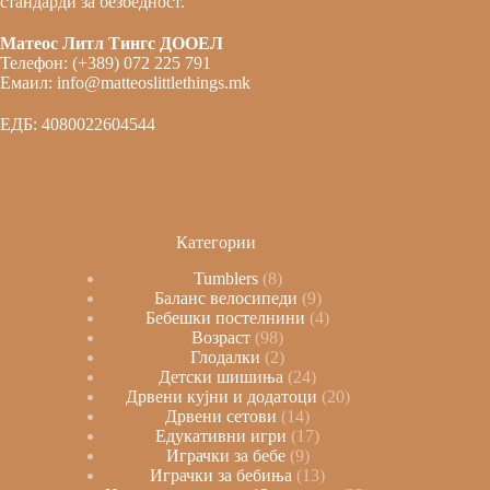
стандарди за безбедност.
Матеос Литл Тингс ДООЕЛ
Телефон: (+389) 072 225 791
Емаил: info@matteoslittlethings.mk
ЕДБ: 4080022604544
Категории
Tumblers
8
Баланс велосипеди
9
Бебешки постелнини
4
Возраст
98
Глодалки
2
Детски шишиња
24
Дрвени кујни и додатоци
20
Дрвени сетови
14
Едукативни игри
17
Играчки за бебе
9
Играчки за бебиња
13