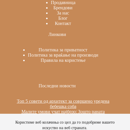
Продавница
Брендови
За нас
Блог
Контакт
Линкови
Политика за приватност
Политика за враќање на производи
Правила на користење
Последни новости
Топ 5 совети од архитект за совршено уредена
бебешка соба
Малите умови учат најбрзо: Зошто раната
изложеност на јазици е важна
Сила, стабилност и мир: Пилатес на реформер за
Користиме веб колачиња со цел да го подобриме вашето
време на бременоста
искуство на веб страната.