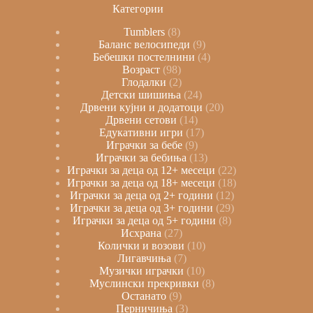
Категории
Tumblers
8
Баланс велосипеди
9
Бебешки постелнини
4
Возраст
98
Глодалки
2
Детски шишиња
24
Дрвени кујни и додатоци
20
Дрвени сетови
14
Едукативни игри
17
Играчки за бебе
9
Играчки за бебиња
13
Играчки за деца од 12+ месеци
22
Играчки за деца од 18+ месеци
18
Играчки за деца од 2+ години
12
Играчки за деца од 3+ години
29
Играчки за деца од 5+ години
8
Исхрана
27
Колички и возови
10
Лигавчиња
7
Музички играчки
10
Муслински прекривки
8
Останато
9
Перничиња
3