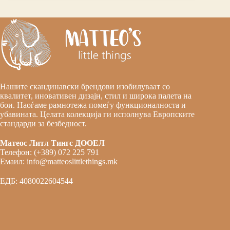
Нашите скандинавски брендови изобилуваат со
квалитет, иновативен дизајн, стил и широка палета на
бои. Наоѓаме рамнотежа помеѓу функционалноста и
убавината. Целата колекција ги исполнува Европските
стандарди за безбедност.
Матеос Литл Тингс ДООЕЛ
Телефон: (+389) 072 225 791
Емаил: info@matteoslittlethings.mk
ЕДБ: 4080022604544