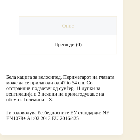
Опис
Прегледи (0)
Бела кацига за велосипед. Периметарот на главата
може да се прилагоди од 47 to 54 cm. Со
отстранлив подметач од сунѓер, 11 дупки за
вентилација и 3 начини на прилагодување на
обемот. Големина – S.
Ги задоволува безбедносните ЕУ стандарди: NF
EN1078+ A1:02.2013 EU 2016/425