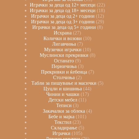
Играчки за деца од 12+ месеци
22
Играчки за деца од 18+ месеци
18
Играчки за деца од 2+ години
12
Играчки за деца од 3+ години
29
Играчки за деца од 5+ години
8
Исхрана
27
Колички и возови
10
Лигавчиња
7
Музички играчки
10
Муслински прекривки
8
Останато
9
Перничиња
3
Прекривки и ќебенца
7
Столчиња
2
Табли за пишување и масички
5
Цуцли и шишиња
44
Чинии и чашки
17
Детски мебел
11
Теписи
3
Закачалки за облека
4
Бебе и мајка
101
Текстил
23
Складирање
5
Играчки
105
Дрвени играчки
76