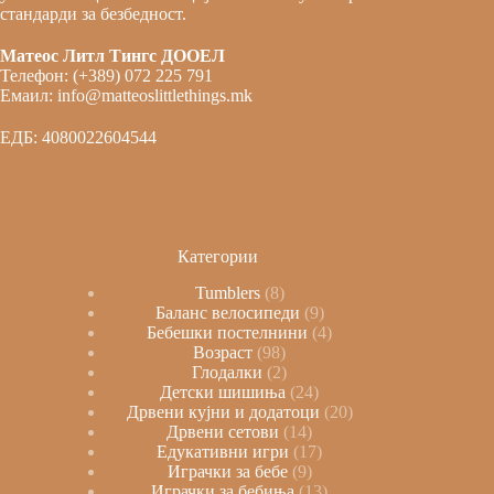
стандарди за безбедност.
Матеос Литл Тингс ДООЕЛ
Телефон: (+389) 072 225 791
Емаил: info@matteoslittlethings.mk
ЕДБ: 4080022604544
Категории
Tumblers
8
Баланс велосипеди
9
Бебешки постелнини
4
Возраст
98
Глодалки
2
Детски шишиња
24
Дрвени кујни и додатоци
20
Дрвени сетови
14
Едукативни игри
17
Играчки за бебе
9
Играчки за бебиња
13