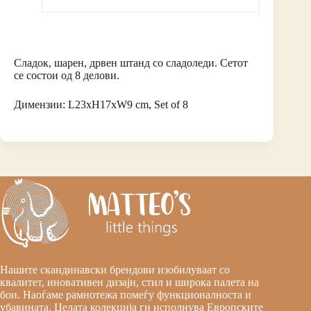
Сладок, шарен, дрвен штанд со сладоледи. Сетот
се состои од 8 делови.
Димензии: L23xH17xW9 cm, Set of 8
Нашите скандинавски брендови изобилуваат со
квалитет, иновативен дизајн, стил и широка палета на
бои. Наоѓаме рамнотежа помеѓу функционалноста и
убавината. Целата колекција ги исполнува Европските