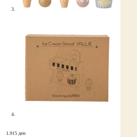
1.915
ден