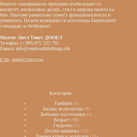
Нашите скандинавски брендови изобилуваат со
квалитет, иновативен дизајн, стил и широка палета на
бои. Наоѓаме рамнотежа помеѓу функционалноста и
убавината. Целата колекција ги исполнува Европските
стандарди за безбедност.
Матеос Литл Тингс ДООЕЛ
Телефон: (+389) 072 225 791
Емаил: info@matteoslittlethings.mk
ЕДБ: 4080022604544
Категории
Tumblers
8
Баланс велосипеди
9
Бебешки постелнини
4
Возраст
98
Глодалки
2
Детски шишиња
24
Дрвени кујни и додатоци
20