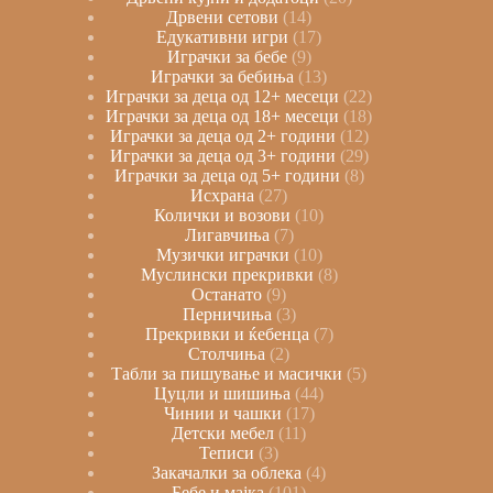
Дрвени сетови
14
Едукативни игри
17
Играчки за бебе
9
Играчки за бебиња
13
Играчки за деца од 12+ месеци
22
Играчки за деца од 18+ месеци
18
Играчки за деца од 2+ години
12
Играчки за деца од 3+ години
29
Играчки за деца од 5+ години
8
Исхрана
27
Колички и возови
10
Лигавчиња
7
Музички играчки
10
Муслински прекривки
8
Останато
9
Перничиња
3
Прекривки и ќебенца
7
Столчиња
2
Табли за пишување и масички
5
Цуцли и шишиња
44
Чинии и чашки
17
Детски мебел
11
Теписи
3
Закачалки за облека
4
Бебе и мајка
101