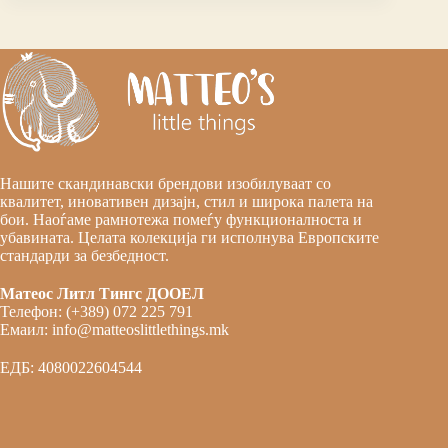
Нашите скандинавски брендови изобилуваат со
квалитет, иновативен дизајн, стил и широка палета на
бои. Наоѓаме рамнотежа помеѓу функционалноста и
убавината. Целата колекција ги исполнува Европските
стандарди за безбедност.
Матеос Литл Тингс ДООЕЛ
Телефон: (+389) 072 225 791
Емаил: info@matteoslittlethings.mk
ЕДБ: 4080022604544