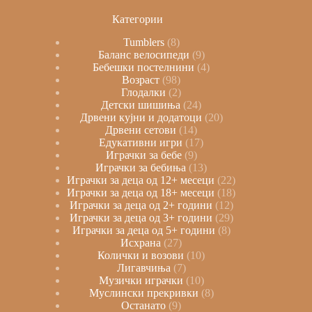
Категории
Tumblers
8
Баланс велосипеди
9
Бебешки постелнини
4
Возраст
98
Глодалки
2
Детски шишиња
24
Дрвени кујни и додатоци
20
Дрвени сетови
14
Едукативни игри
17
Играчки за бебе
9
Играчки за бебиња
13
Играчки за деца од 12+ месеци
22
Играчки за деца од 18+ месеци
18
Играчки за деца од 2+ години
12
Играчки за деца од 3+ години
29
Играчки за деца од 5+ години
8
Исхрана
27
Колички и возови
10
Лигавчиња
7
Музички играчки
10
Муслински прекривки
8
Останато
9