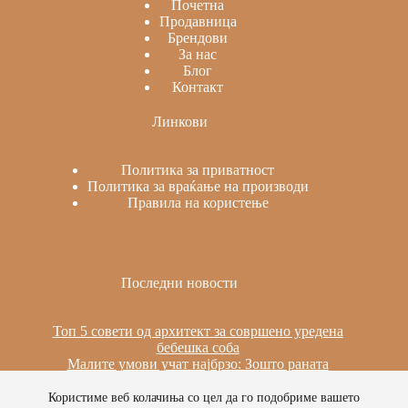
Почетна
Продавница
Брендови
За нас
Блог
Контакт
Линкови
Политика за приватност
Политика за враќање на производи
Правила на користење
Последни новости
Топ 5 совети од архитект за совршено уредена
бебешка соба
Малите умови учат најбрзо: Зошто раната
изложеност на јазици е важна
Сила, стабилност и мир: Пилатес на реформер за
Користиме веб колачиња со цел да го подобриме вашето