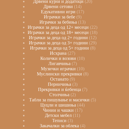
Дрвени кујни и додатоци
20
Дрвени сетови
14
Едукативни игри
17
Играчки за бебе
9
Играчки за бебиња
13
Играчки за деца од 12+ месеци
22
Играчки за деца од 18+ месеци
18
Играчки за деца од 2+ години
12
Играчки за деца од 3+ години
29
Играчки за деца од 5+ години
8
Исхрана
27
Колички и возови
10
Лигавчиња
7
Музички играчки
10
Муслински прекривки
8
Останато
9
Перничиња
3
Прекривки и ќебенца
7
Столчиња
2
Табли за пишување и масички
5
Цуцли и шишиња
44
Чинии и чашки
17
Детски мебел
11
Теписи
3
Закачалки за облека
4