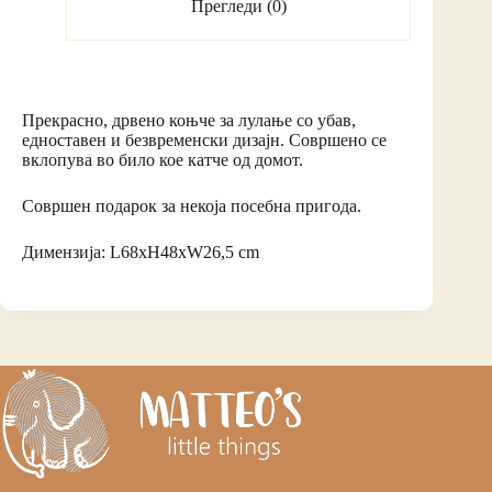
Прегледи (0)
Прекрасно, дрвено коњче за лулање со убав,
едноставен и безвременски дизајн. Совршено се
вклопува во било кое катче од домот.
Совршен подарок за некоја посебна пригода.
Димензија: L68xH48xW26,5 cm