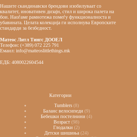
Нашите скандинавски брендови изобилуваат со
квалитет, иновативен дизајн, стил и широка палета на
бои. Наоѓаме рамнотежа помеѓу функционалноста и
убавината. Целата колекција ги исполнува Европските
стандарди за безбедност.
Матеос Литл Тингс ДООЕЛ
Телефон: (+389) 072 225 791
Емаил: info@matteoslittlethings.mk
ЕДБ: 4080022604544
Категории
Tumblers
8
Баланс велосипеди
9
Бебешки постелнини
4
Возраст
98
Глодалки
2
Детски шишиња
24