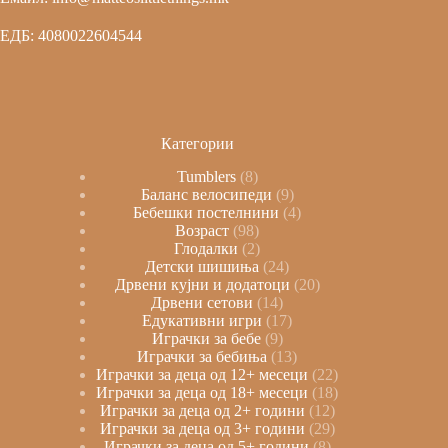
ЕДБ: 4080022604544
Категории
Tumblers
8
Баланс велосипеди
9
Бебешки постелнини
4
Возраст
98
Глодалки
2
Детски шишиња
24
Дрвени кујни и додатоци
20
Дрвени сетови
14
Едукативни игри
17
Играчки за бебе
9
Играчки за бебиња
13
Играчки за деца од 12+ месеци
22
Играчки за деца од 18+ месеци
18
Играчки за деца од 2+ години
12
Играчки за деца од 3+ години
29
Играчки за деца од 5+ години
8