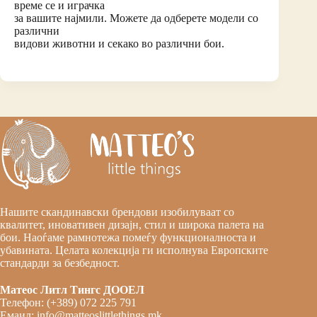
време се и играчка
за вашите најмили. Можете да одберете модели со
различни
видови животни и секако во различни бои.
Нашите скандинавски брендови изобилуваат со
квалитет, иновативен дизајн, стил и широка палета на
бои. Наоѓаме рамнотежа помеѓу функционалноста и
убавината. Целата колекција ги исполнува Европските
стандарди за безбедност.
Матеос Литл Тингс ДООЕЛ
Телефон: (+389) 072 225 791
Емаил: info@matteoslittlethings.mk