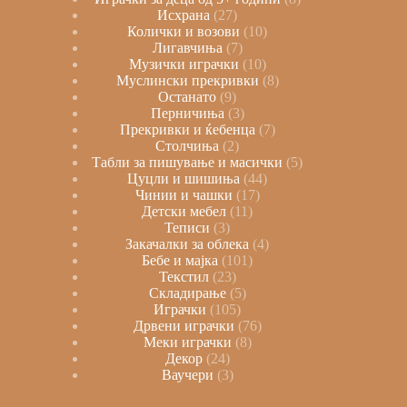
Исхрана
27
Колички и возови
10
Лигавчиња
7
Музички играчки
10
Муслински прекривки
8
Останато
9
Перничиња
3
Прекривки и ќебенца
7
Столчиња
2
Табли за пишување и масички
5
Цуцли и шишиња
44
Чинии и чашки
17
Детски мебел
11
Теписи
3
Закачалки за облека
4
Бебе и мајка
101
Текстил
23
Складирање
5
Играчки
105
Дрвени играчки
76
Меки играчки
8
Декор
24
Ваучери
3