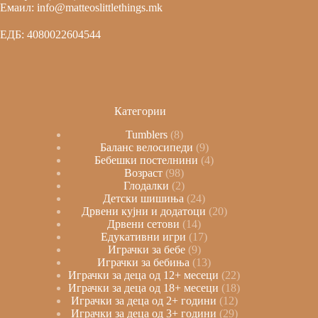
Емаил: info@matteoslittlethings.mk
ЕДБ: 4080022604544
Категории
Tumblers
8
Баланс велосипеди
9
Бебешки постелнини
4
Возраст
98
Глодалки
2
Детски шишиња
24
Дрвени кујни и додатоци
20
Дрвени сетови
14
Едукативни игри
17
Играчки за бебе
9
Играчки за бебиња
13
Играчки за деца од 12+ месеци
22
Играчки за деца од 18+ месеци
18
Играчки за деца од 2+ години
12
Играчки за деца од 3+ години
29