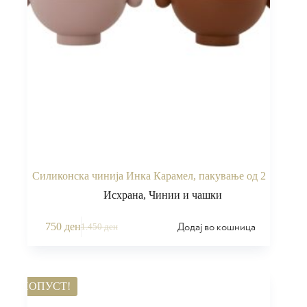
Силиконска чинија Инка Карамел, пакување од 2
Исхрана
,
Чинии и чашки
Додај во кошница
750
ден
1.450
ден
ПОПУСТ!