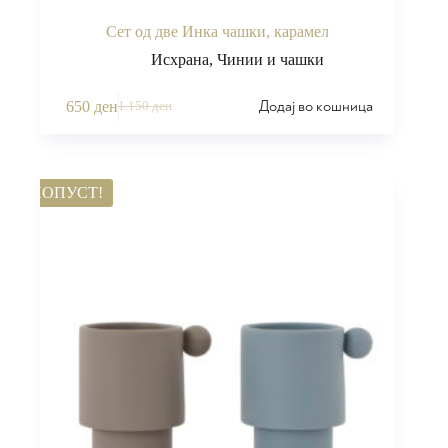
Сет од две Инка чашки, карамел
Исхрана
,
Чинии и чашки
Додај во кошница
650
ден
1.150
ден
ПОПУСТ!