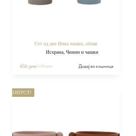
Сет од две Инка чашки, облак
Исхрана
,
Чинии и чашки
Додај во кошница
650
ден
1.150
ден
ПОПУСТ!