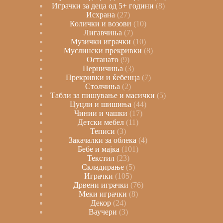
Играчки за деца од 5+ години
8
Исхрана
27
Колички и возови
10
Лигавчиња
7
Музички играчки
10
Муслински прекривки
8
Останато
9
Перничиња
3
Прекривки и ќебенца
7
Столчиња
2
Табли за пишување и масички
5
Цуцли и шишиња
44
Чинии и чашки
17
Детски мебел
11
Теписи
3
Закачалки за облека
4
Бебе и мајка
101
Текстил
23
Складирање
5
Играчки
105
Дрвени играчки
76
Меки играчки
8
Декор
24
Ваучери
3