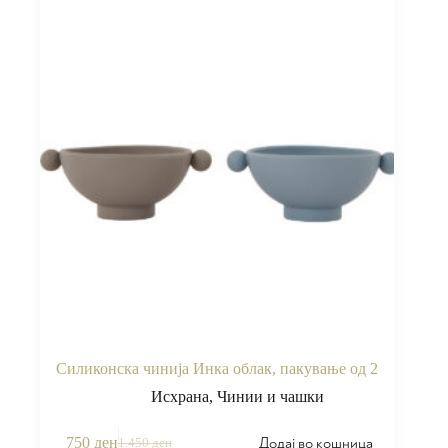
Силиконска чинија Инка облак, пакување од 2
Исхрана
,
Чинии и чашки
Додај во кошница
750
ден
1.450
ден