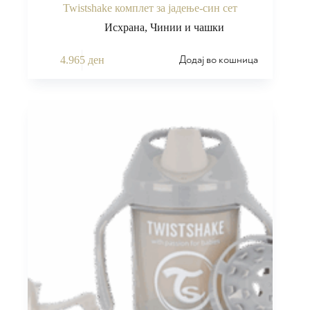
Twistshake комплет за јадење-син сет
Исхрана
,
Чинии и чашки
Додај во кошница
4.965
ден