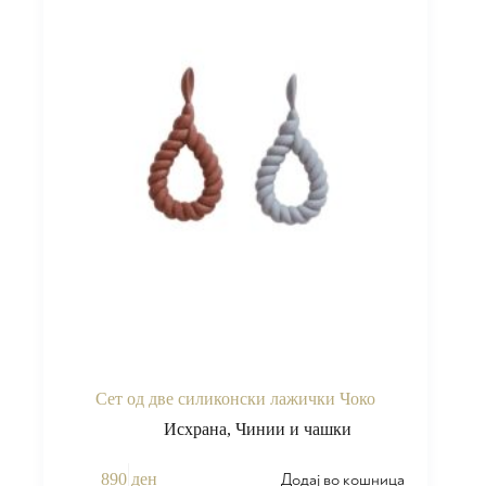
Сет од две силиконски лажички Чоко
Исхрана
,
Чинии и чашки
Додај во кошница
890
ден