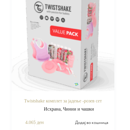
Twistshake комплет за јадење -розев сет
Исхрана
,
Чинии и чашки
Додај во кошница
4.065
ден