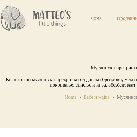
Дома
Продавн
Муслински прекривк
Квалитетни муслински прекривки од дански брендови, меки и
покривање, спиење и игра, обезбедуваат
Home
Бебе и мајка
Муслинс