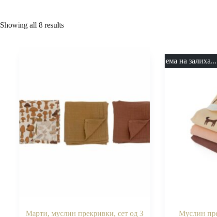
Showing all 8 results
Нема на залиха...
Марти, муслин прекривки, сет од 3
Муслин пр