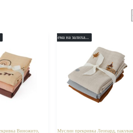
Нема на залиха...
екривка Виножито,
Муслин прекривка Леопард, пакува