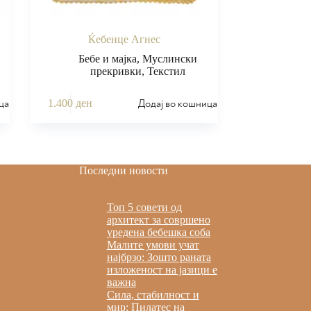
Ќебенце Агнес
Бебе и мајка
,
Муслински
прекривки
,
Текстил
ца
Додај во кошница
1.400
ден
Последни новости
Топ 5 совети од
архитект за совршено
уредена бебешка соба
Малите умови учат
најбрзо: Зошто раната
изложеност на јазици е
важна
Сила, стабилност и
мир: Пилатес на