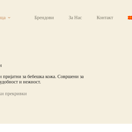
ица
Брендови
За Нас
Контакт
и
 пријатни за бебешка кожа. Совршени за
 удобност и нежност.
ки прекривки