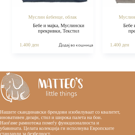
Муслин ќебенце, облак
Муслин 
Бебе и мајка
,
Муслински
Бебе 
прекривки
,
Текстил
пр
Додај во кошница
1.400
ден
1.400
ден
Нашите скандинавски брендови изобилуваат со квалитет,
иновативен дизајн, стил и широка палета на бои.
Наоѓаме рамнотежа помеѓу функционалноста и
убавината. Целата колекција ги исполнува Европските
стандарди за безбедност.