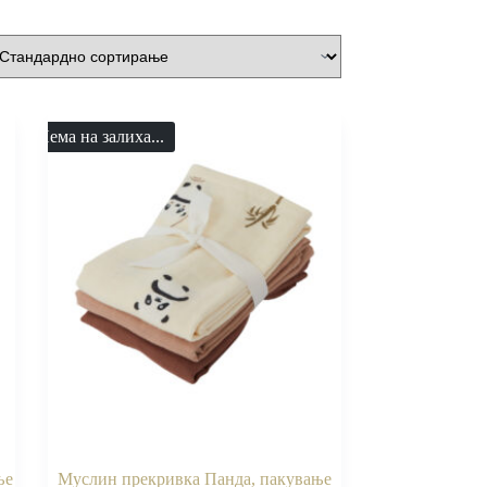
Нема на залиха...
ње
Муслин прекривка Панда, пакување