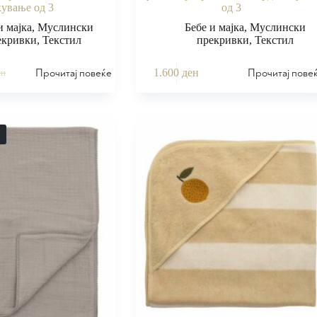
кување од 3
од 3
и мајка
,
Муслински
Бебе и мајка
,
Муслински
екривки
,
Текстил
прекривки
,
Текстил
Прочитај повеќе
Прочитај пове
1.600
ден
ен