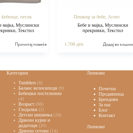
ќебенце, песок
Пешкир за бебе, Агнес
и мајка
,
Муслински
Бебе и мајка
,
Муслински
екривки
,
Текстил
прекривки
,
Текстил
Прочитај повеќе
Додај во кошни
1.700
ден
Категории
Линкови
Tumblers
8
Баланс велосипеди
9
Почетна
Бебешки постелнини
Продавница
4
Брендови
Возраст
98
За нас
Глодалки
2
Блог
Детски шишиња
24
Контакт
Дрвени кујни и
додатоци
20
Линкови
Дрвени сетови
14