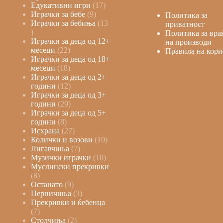
Едукативни игри
17
Играчки за бебе
9
Политика за
Играчки за бебиња
13
приватност
Политика за вра
Играчки за деца од 12+
на производи
месеци
22
Правила на кори
Играчки за деца од 18+
месеци
18
Играчки за деца од 2+
години
12
Играчки за деца од 3+
години
29
Играчки за деца од 5+
години
8
Исхрана
27
Колички и возови
10
Лигавчиња
7
Музички играчки
10
Муслински прекривки
8
Останато
9
Перничиња
3
Прекривки и ќебенца
7
Столчиња
2