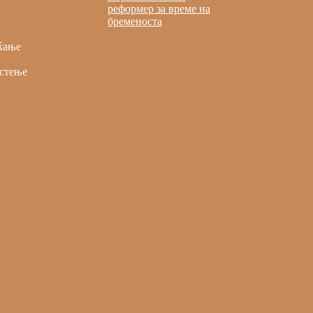
реформер за време на
бременоста
ќање
стење