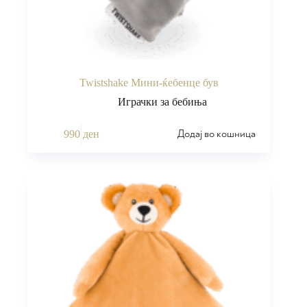
Twistshake Мини-ќебенце був
Играчки за бебиња
Додај во кошница
990
ден