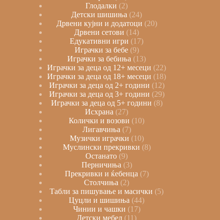
Глодалки
2
Детски шишиња
24
Дрвени кујни и додатоци
20
Дрвени сетови
14
Едукативни игри
17
Играчки за бебе
9
Играчки за бебиња
13
Играчки за деца од 12+ месеци
22
Играчки за деца од 18+ месеци
18
Играчки за деца од 2+ години
12
Играчки за деца од 3+ години
29
Играчки за деца од 5+ години
8
Исхрана
27
Колички и возови
10
Лигавчиња
7
Музички играчки
10
Муслински прекривки
8
Останато
9
Перничиња
3
Прекривки и ќебенца
7
Столчиња
2
Табли за пишување и масички
5
Цуцли и шишиња
44
Чинии и чашки
17
Детски мебел
11