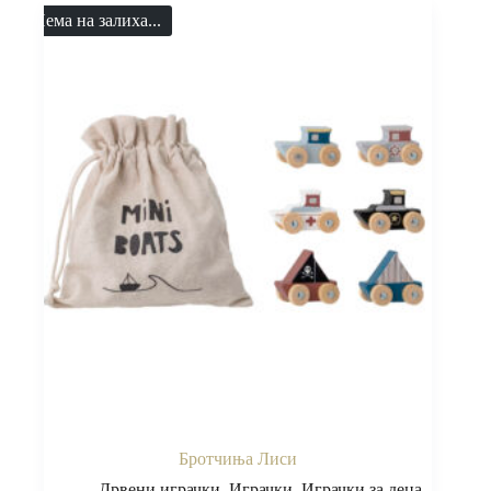
Нема на залиха...
Бротчиња Лиси
Дрвени играчки
,
Играчки
,
Играчки за деца