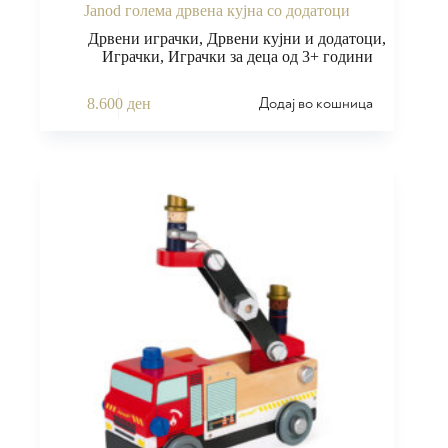
Janod голема дрвена кујна со додатоци
Дрвени играчки
,
Дрвени кујни и додатоци
,
Играчки
,
Играчки за деца од 3+ години
Додај во кошница
8.600
ден