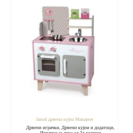
Janod дрвена кујна Макарон
Дрвени играчки
,
Дрвени кујни и додатоци
,
Играчки за деца од 3+ години