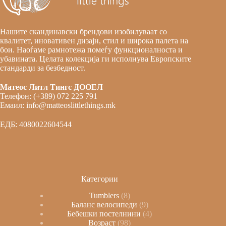
Нашите скандинавски брендови изобилуваат со
квалитет, иновативен дизајн, стил и широка палета на
бои. Наоѓаме рамнотежа помеѓу функционалноста и
убавината. Целата колекција ги исполнува Европските
стандарди за безбедност.
Матеос Литл Тингс ДООЕЛ
Телефон: (+389) 072 225 791
Емаил: info@matteoslittlethings.mk
ЕДБ: 4080022604544
Категории
Tumblers
8
Баланс велосипеди
9
Бебешки постелнини
4
Возраст
98