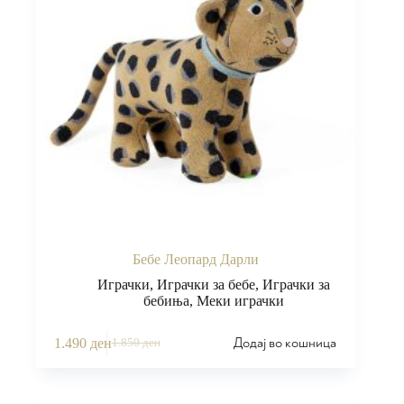
Бебе Леопард Дарли
Играчки
,
Играчки за бебе
,
Играчки за
бебиња
,
Меки играчки
Додај во кошница
1.490
ден
1.850
ден