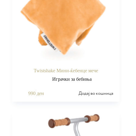
Twistshake Мини-ќебенце мече
Играчки за бебиња
Додај во кошница
990
ден