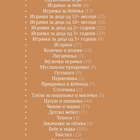
Играчки за бебе
9
Играчки за бебиња
13
Играчки за деца од 12+ месеци
22
Играчки за деца од 18+ месеци
18
Играчки за деца од 2+ години
12
Играчки за деца од 3+ години
29
Играчки за деца од 5+ години
8
Исхрана
27
Колички и возови
10
Лигавчиња
7
Музички играчки
10
Муслински прекривки
8
Останато
9
Перничиња
3
Прекривки и ќебенца
7
Столчиња
2
Табли за пишување и масички
5
Цуцли и шишиња
44
Чинии и чашки
17
Детски мебел
11
Теписи
3
Закачалки за облека
4
Бебе и мајка
101
Текстил
23