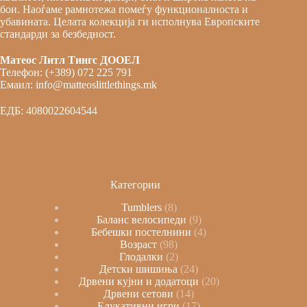
бои. Наоѓаме рамнотежа помеѓу функционалноста и
убавината. Целата колекција ги исполнува Европските
стандарди за безбедност.
Матеос Литл Тингс ДООЕЛ
Телефон: (+389) 072 225 791
Емаил: info@matteoslittlethings.mk
ЕДБ: 4080022604544
Категории
Tumblers
8
Баланс велосипеди
9
Бебешки постелнини
4
Возраст
98
Глодалки
2
Детски шишиња
24
Дрвени кујни и додатоци
20
Дрвени сетови
14
Едукативни игри
17