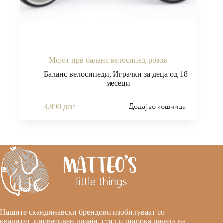
Мојот прв баланс велосипед-розов
Баланс велосипеди
,
Играчки за деца од 18+
месеци
Додај во кошница
3.890
ден
Нашите скандинавски брендови изобилуваат со
квалитет, иновативен дизајн, стил и широка палета на