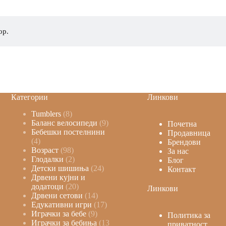
ор.
Категории
Линкови
Tumblers
8
Баланс велосипеди
9
Почетна
Бебешки постелнини
Продавница
4
Брендови
Возраст
98
За нас
Глодалки
2
Блог
Детски шишиња
24
Контакт
Дрвени кујни и
додатоци
20
Линкови
Дрвени сетови
14
Едукативни игри
17
Играчки за бебе
9
Политика за
Играчки за бебиња
13
приватност