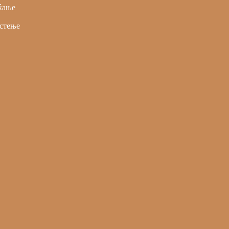
ќање
стење