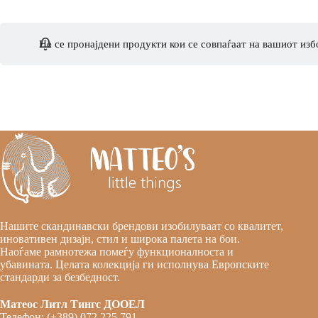
Не се пронајдени продукти кои се совпаѓаат на вашиот изб
Нашите скандинавски брендови изобилуваат со квалитет,
иновативен дизајн, стил и широка палета на бои.
Наоѓаме рамнотежа помеѓу функционалноста и
убавината. Целата колекција ги исполнува Европските
стандарди за безбедност.
Матеос Литл Тингс ДООЕЛ
Телефон: (+389) 072 225 791