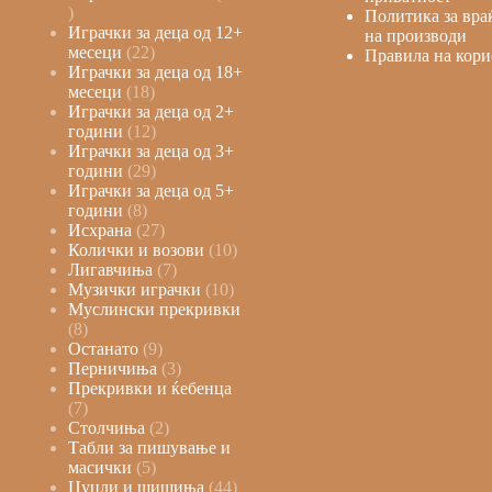
Политика за вра
Играчки за деца од 12+
на производи
месеци
22
Правила на кори
Играчки за деца од 18+
месеци
18
Играчки за деца од 2+
години
12
Играчки за деца од 3+
години
29
Играчки за деца од 5+
години
8
Исхрана
27
Колички и возови
10
Лигавчиња
7
Музички играчки
10
Муслински прекривки
8
Останато
9
Перничиња
3
Прекривки и ќебенца
7
Столчиња
2
Табли за пишување и
масички
5
Цуцли и шишиња
44