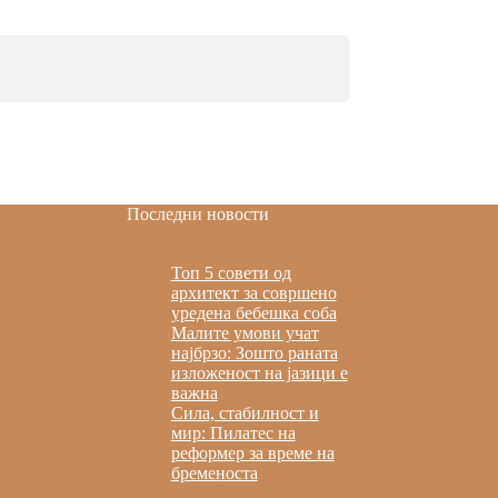
Последни новости
Топ 5 совети од
архитект за совршено
уредена бебешка соба
Малите умови учат
најбрзо: Зошто раната
изложеност на јазици е
важна
Сила, стабилност и
мир: Пилатес на
реформер за време на
бременоста