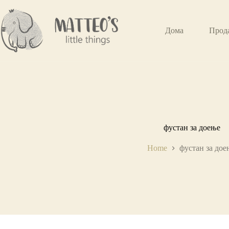
Дома
Прод
фустан за доење
Home
фустан за дое