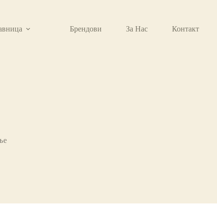
авница
Брендови
За Нас
Контакт
ње