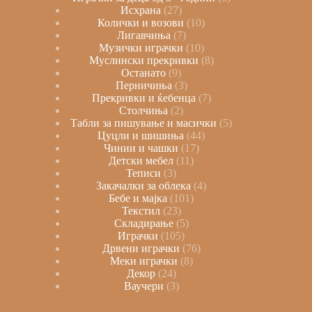
Исхрана
27
Колички и возови
10
Лигавчиња
7
Музички играчки
10
Муслински прекривки
8
Останато
9
Перничиња
3
Прекривки и ќебенца
7
Столчиња
2
Табли за пишување и масички
5
Цуцли и шишиња
44
Чинии и чашки
17
Детски мебел
11
Теписи
3
Закачалки за облека
4
Бебе и мајка
101
Текстил
23
Складирање
5
Играчки
105
Дрвени играчки
76
Меки играчки
8
Декор
24
Ваучери
3