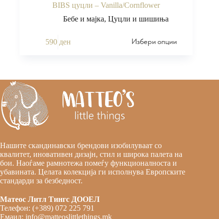
BIBS цуцли – Vanilla/Cornflower
Бебе и мајка
,
Цуцли и шишиња
Избери опции
590
ден
Нашите скандинавски брендови изобилуваат со
квалитет, иновативен дизајн, стил и широка палета на
бои. Наоѓаме рамнотежа помеѓу функционалноста и
убавината. Целата колекција ги исполнува Европските
стандарди за безбедност.
Матеос Литл Тингс ДООЕЛ
Телефон: (+389) 072 225 791
Емаил: info@matteoslittlethings.mk