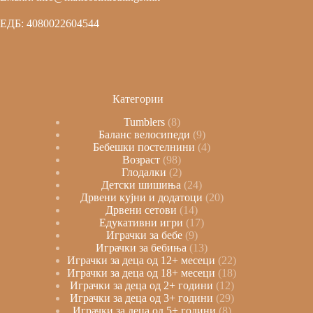
ЕДБ: 4080022604544
Категории
Tumblers
8
Баланс велосипеди
9
Бебешки постелнини
4
Возраст
98
Глодалки
2
Детски шишиња
24
Дрвени кујни и додатоци
20
Дрвени сетови
14
Едукативни игри
17
Играчки за бебе
9
Играчки за бебиња
13
Играчки за деца од 12+ месеци
22
Играчки за деца од 18+ месеци
18
Играчки за деца од 2+ години
12
Играчки за деца од 3+ години
29
Играчки за деца од 5+ години
8