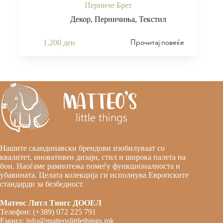
Перниче Брет
Декор
,
Перничиња
,
Текстил
Прочитај повеќе
1.200
ден
Нашите скандинавски брендови изобилуваат со
квалитет, иновативен дизајн, стил и широка палета на
бои. Наоѓаме рамнотежа помеѓу функционалноста и
убавината. Целата колекција ги исполнува Европските
стандарди за безбедност.
Матеос Литл Тингс ДООЕЛ
Телефон: (+389) 072 225 791
Емаил: info@matteoslittlethings.mk