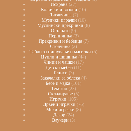
Исхрана
27
Колички и возови
10
Лигавчиња
7
Музички играчки
10
Муслински прекривки
8
Останато
9
Перничиња
3
Прекривки и ќебенца
7
Столчиња
2
Табли за пишување и масички
5
Цуцли и шишиња
44
Чинии и чашки
17
Детски мебел
11
Теписи
3
Закачалки за облека
4
Бебе и мајка
101
Текстил
23
Складирање
5
Играчки
105
Дрвени играчки
76
Меки играчки
8
Декор
24
Ваучери
3