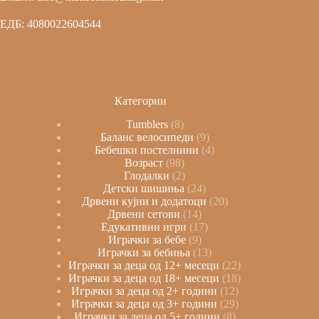
ЕДБ: 4080022604544
Категории
Tumblers
8
Баланс велосипеди
9
Бебешки постелнини
4
Возраст
98
Глодалки
2
Детски шишиња
24
Дрвени кујни и додатоци
20
Дрвени сетови
14
Едукативни игри
17
Играчки за бебе
9
Играчки за бебиња
13
Играчки за деца од 12+ месеци
22
Играчки за деца од 18+ месеци
18
Играчки за деца од 2+ години
12
Играчки за деца од 3+ години
29
Играчки за деца од 5+ години
8