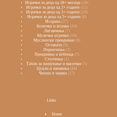
Играчки за деца од 18+ месеци
18
Играчки за деца од 2+ години
12
Играчки за деца од 3+ години
29
Играчки за деца од 5+ години
8
Исхрана
27
Колички и возови
10
Лигавчиња
7
Музички играчки
10
Муслински прекривки
8
Останато
9
Перничиња
3
Прекривки и ќебенца
7
Столчиња
2
Табли за пишување и масички
5
Цуцли и шишиња
44
Чинии и чашки
17
Links
Home