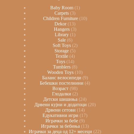
Baby Room
1
Carpets
3
Children Furniture
10
Dekor
13
Hangers
3
Library
1
Sale
6
Soft Toys
2
Storage
5
Textile
4
Toys
14
Tumblers
8
Wooden Toys
10
Баланс велосипеди
9
Бебешки постелнини
4
Возраст
98
Глодалки
2
Детски шишиња
24
Дрвени кујни и додатоци
20
Дрвени сетови
14
Едукативни игри
17
Играчки за бебе
9
Играчки за бебиња
13
Играчки за деца од 12+ месеци
22