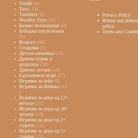
Textile
4
Toys
14
Tumblers
8
Privacy Policy
Wooden Toys
10
Return and delive
Баланс велосипеди
9
policy
Бебешки постелнини
Terms and Condit
4
Возраст
98
Глодалки
2
Детски шишиња
24
Дрвени кујни и
додатоци
20
Дрвени сетови
14
Едукативни игри
17
Играчки за бебе
9
Играчки за бебиња
13
Играчки за деца од 12+
месеци
22
Играчки за деца од 18+
месеци
18
Играчки за деца од 2+
години
12
Играчки за деца од 3+
години
29