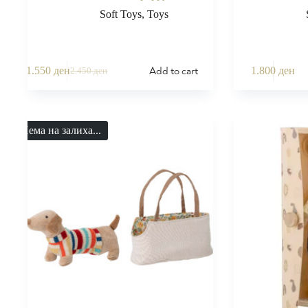
Soft Toys
,
Toys
Add to cart
1.550
ден
1.800
ден
2.450
ден
Нема на залиха...