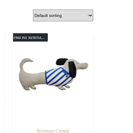
Нема на залиха...
Кученце Синки