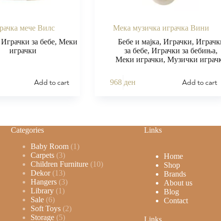
рачка мече Вилс
Мека музичка играчка Вини
,
Играчки за бебе
,
Меки
Бебе и мајка
,
Играчки
,
Играчк
играчки
за бебе
,
Играчки за бебиња
,
Меки играчки
,
Музички играч
Add to cart
Add to cart
968
ден
Categories
Links
Baby Room
1
Carpets
3
Home
Children Furniture
10
Shop
Dekor
13
Brands
Hangers
3
About us
Library
1
Blog
Sale
6
Contact
Soft Toys
2
Storage
5
Links