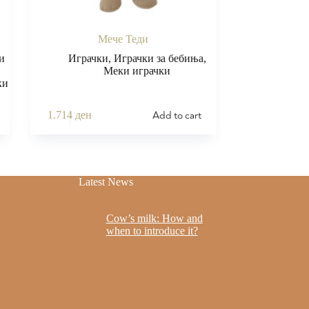
Мече Теди
и
Играчки
,
Играчки за бебиња
,
Меки играчки
ки
Add to cart
1.714
ден
Latest News
Cow’s milk: How and
when to introduce it?