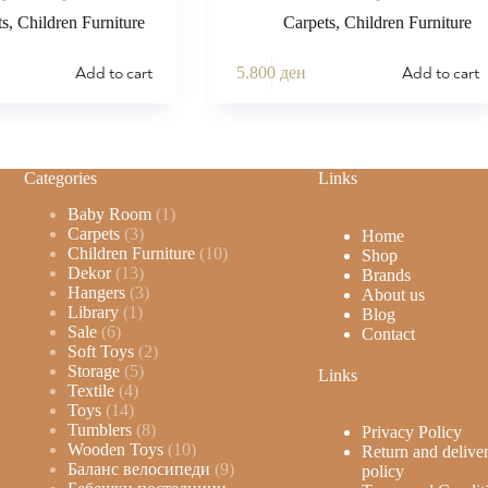
ts
,
Children Furniture
Carpets
,
Children Furniture
Add to cart
Add to cart
5.800
ден
Categories
Links
Baby Room
1
Carpets
3
Home
Children Furniture
10
Shop
Dekor
13
Brands
Hangers
3
About us
Library
1
Blog
Sale
6
Contact
Soft Toys
2
Storage
5
Links
Textile
4
Toys
14
Tumblers
8
Privacy Policy
Wooden Toys
10
Return and delive
Баланс велосипеди
9
policy