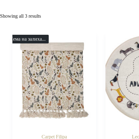
Showing all 3 results
Нема на залиха...
Carpet Filipa
Leo