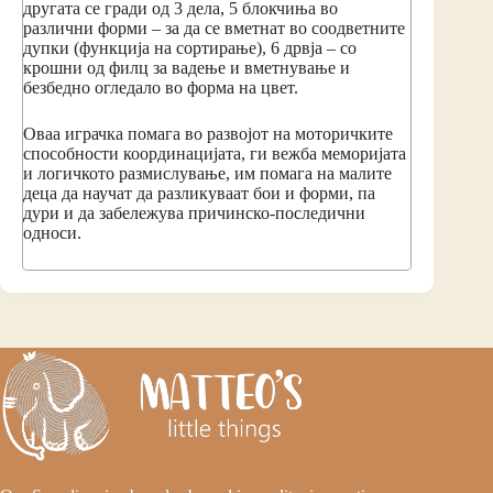
другата се гради од 3 дела, 5 блокчиња во
различни форми – за да се вметнат во соодветните
дупки (функција на сортирање), 6 дрвја – со
крошни од филц за вадење и вметнување и
безбедно огледало во форма на цвет.
Оваа играчка помага во развојот на моторичките
способности координацијата, ги вежба меморијата
и логичкото размислување, им помага на малите
деца да научат да разликуваат бои и форми, па
дури и да забележува причинско-последични
односи.