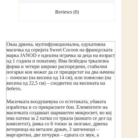
Reviews (0)
Оваа дрвена, мултифункционална, едукативна
масичка од серијата Sweet Cocoon на француската
марка JANOD е идеална играчка за деца на возраст
од 1 година и понатаму. Има безбедна тркалезна
форма и четири широко распоредени, стабилни
ногарки кои можат да се прицврстат на два начина
– пониско (на висина од 14 см), или повисоко (на
висина од 22,5 см) – соодветно на висината на
бебето.
Масичката воодушевува со естетиката, убавата
изработка и со прекрасните бои. Елементите на
масичката создаваат шармантен микросвет, во кој
има патека за 2 патки со тркала (коишто се дел од
комплетот), јамка со 6 топки за лизгање, дрвена
ветерница на метален држач, 3 запченици –
маргаритки, две печурки – едната со звук, а