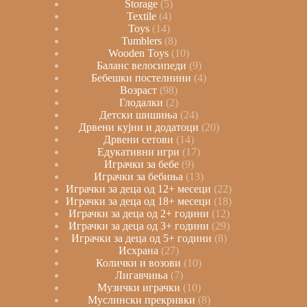
Storage
5
Textile
4
Toys
14
Tumblers
8
Wooden Toys
10
Баланс велосипеди
9
Бебешки постелнини
4
Возраст
98
Глодалки
2
Детски шишиња
24
Дрвени кујни и додатоци
20
Дрвени сетови
14
Едукативни игри
17
Играчки за бебе
9
Играчки за бебиња
13
Играчки за деца од 12+ месеци
22
Играчки за деца од 18+ месеци
18
Играчки за деца од 2+ години
12
Играчки за деца од 3+ години
29
Играчки за деца од 5+ години
8
Исхрана
27
Колички и возови
10
Лигавчиња
7
Музички играчки
10
Муслински прекривки
8