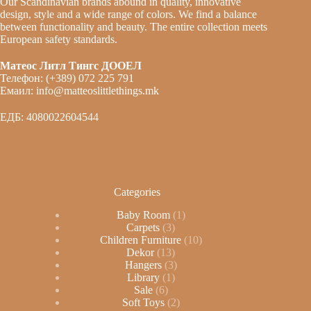
Our Scandinavian brands abound in quality, innovative
design, style and a wide range of colors. We find a balance
between functionality and beauty. The entire collection meets
European safety standards.
Матеос Литл Тингс ДООЕЛ
Телефон: (+389) 072 225 791
Емаил: info@matteoslittlethings.mk
ЕДБ: 4080022604544
Categories
Baby Room
1
Carpets
3
Children Furniture
10
Dekor
13
Hangers
3
Library
1
Sale
6
Soft Toys
2