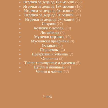
Играчки за деца од 12+ месеци
22
Играчки за деца од 18+ месеци
18
Играчки за деца од 2+ години
12
Играчки за деца од 3+ години
29
Играчки за деца од 5+ години
8
Исхрана
27
Колички и возови
10
Лигавчиња
7
Музички играчки
10
Муслински прекривки
8
Останато
9
Перничиња
3
Прекривки и ќебенца
7
Столчиња
2
Табли за пишување и масички
5
Цуцли и шишиња
44
Чинии и чашки
17
Links