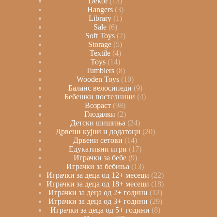
Dekor
13
Hangers
3
Library
1
Sale
6
Soft Toys
2
Storage
5
Textile
4
Toys
14
Tumblers
8
Wooden Toys
10
Баланс велосипеди
9
Бебешки постелнини
4
Возраст
98
Глодалки
2
Детски шишиња
24
Дрвени кујни и додатоци
20
Дрвени сетови
14
Едукативни игри
17
Играчки за бебе
9
Играчки за бебиња
13
Играчки за деца од 12+ месеци
22
Играчки за деца од 18+ месеци
18
Играчки за деца од 2+ години
12
Играчки за деца од 3+ години
29
Играчки за деца од 5+ години
8