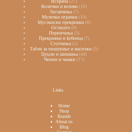
Исхрана
27
Колички и возови
10
Лигавчиња
7
Музички играчки
10
Муслински прекривки
8
Останато
9
Перничиња
3
Прекривки и ќебенца
7
Столчиња
2
Табли за пишување и масички
5
Цуцли и шишиња
44
Чинии и чашки
17
Links
Home
Shop
Brands
About us
Blog