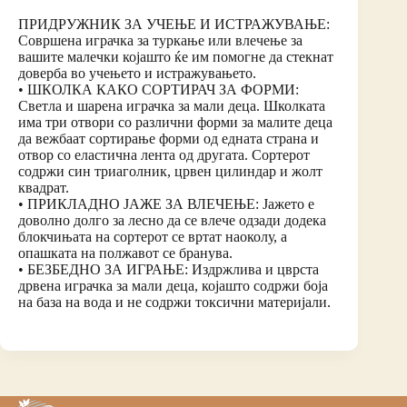
ПРИДРУЖНИК ЗА УЧЕЊЕ И ИСТРАЖУВАЊЕ:
Совршена играчка за туркање или влечење за
вашите малечки којашто ќе им помогне да стекнат
доверба во учењето и истражувањето.
• ШКОЛКА КАКО СОРТИРАЧ ЗА ФОРМИ:
Светла и шарена играчка за мали деца. Школката
има три отвори со различни форми за малите деца
да вежбаат сортирање форми од едната страна и
отвор со еластична лента од другата. Сортерот
содржи син триаголник, црвен цилиндар и жолт
квадрат.
• ПРИКЛАДНО ЈАЖЕ ЗА ВЛЕЧЕЊЕ: Јажето е
доволно долго за лесно да се влече одзади додека
блокчињата на сортерот се вртат наоколу, а
опашката на полжавот се бранува.
• БЕЗБЕДНО ЗА ИГРАЊЕ: Издржлива и цврста
дрвена играчка за мали деца, којашто содржи боја
на база на вода и не содржи токсични материјали.