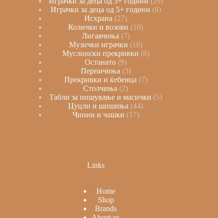
Играчки за деца од 3+ години
29
Играчки за деца од 5+ години
8
Исхрана
27
Колички и возови
10
Лигавчиња
7
Музички играчки
10
Муслински прекривки
8
Останато
9
Перничиња
3
Прекривки и ќебенца
7
Столчиња
2
Табли за пишување и масички
5
Цуцли и шишиња
44
Чинии и чашки
17
Links
Home
Shop
Brands
About us