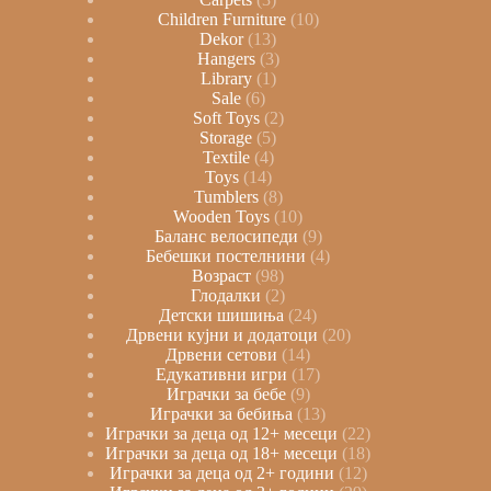
Children Furniture
10
Dekor
13
Hangers
3
Library
1
Sale
6
Soft Toys
2
Storage
5
Textile
4
Toys
14
Tumblers
8
Wooden Toys
10
Баланс велосипеди
9
Бебешки постелнини
4
Возраст
98
Глодалки
2
Детски шишиња
24
Дрвени кујни и додатоци
20
Дрвени сетови
14
Едукативни игри
17
Играчки за бебе
9
Играчки за бебиња
13
Играчки за деца од 12+ месеци
22
Играчки за деца од 18+ месеци
18
Играчки за деца од 2+ години
12