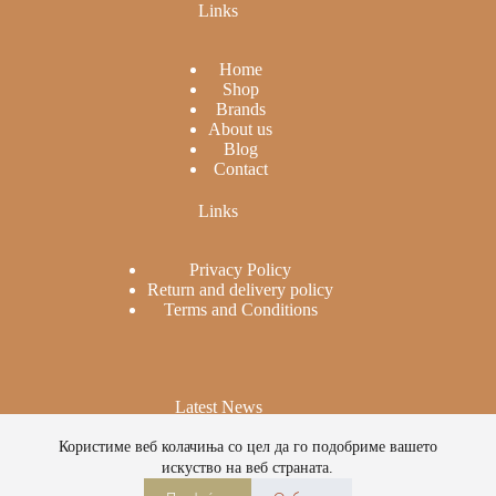
Links
Home
Shop
Brands
About us
Blog
Contact
Links
Privacy Policy
Return and delivery policy
Terms and Conditions
Latest News
Користиме веб колачиња со цел да го подобриме вашето
Cow’s milk: How and when to introduce it?
искуство на веб страната.