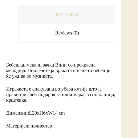
Description
Reviews (0)
Бебешка, мека играчка Вини со прекрасна
мелодија. Повлечете ја врвката и вашето бебенце
ќе ужива во музиката.
Играчката е спакувана во убава кутија што ја
прави идеален подарок за идна мајка, за повојница,
крштевка..
Димензии:L20xH6xW14 cm
Материјал: полиестер