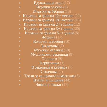
Едукативни игри
17
Играчки за бебе
9
Играчки за бебиња
13
Играчки за деца од 12+ месеци
22
Играчки за деца од 18+ месеци
18
Играчки за деца од 2+ години
12
Играчки за деца од 3+ години
29
Играчки за деца од 5+ години
8
Исхрана
27
Колички и возови
10
Лигавчиња
7
Музички играчки
10
Муслински прекривки
8
Останато
9
Перничиња
3
Прекривки и ќебенца
7
Столчиња
2
Табли за пишување и масички
5
Цуцли и шишиња
44
Чинии и чашки
17