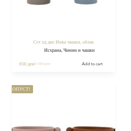
Сет од две Инка чашки, облак
Исхрана
,
Чинии и чашки
Add to cart
650
ден
1.150
ден
ПОПУСТ!