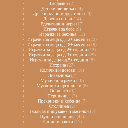
Глодалки
2
Детски шишиња
24
Дрвени кујни и додатоци
20
Дрвени сетови
14
Едукативни игри
17
Играчки за бебе
9
Играчки за бебиња
13
Играчки за деца од 12+ месеци
22
Играчки за деца од 18+ месеци
18
Играчки за деца од 2+ години
12
Играчки за деца од 3+ години
29
Играчки за деца од 5+ години
8
Исхрана
27
Колички и возови
10
Лигавчиња
7
Музички играчки
10
Муслински прекривки
8
Останато
9
Перничиња
3
Прекривки и ќебенца
7
Столчиња
2
Табли за пишување и масички
5
Цуцли и шишиња
44
Чинии и чашки
17