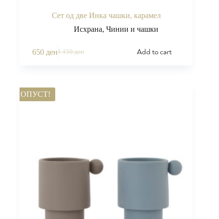
Сет од две Инка чашки, карамел
Исхрана
,
Чинии и чашки
Add to cart
650
ден
1.150
ден
ПОПУСТ!