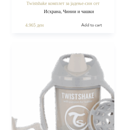
Twistshake комплет за јадење-син сет
Исхрана
,
Чинии и чашки
Add to cart
4.965
ден