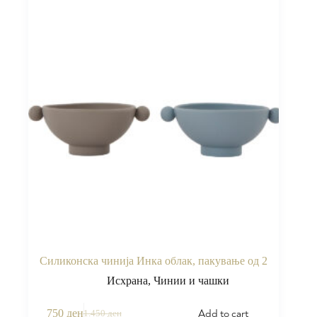
Силиконска чинија Инка облак, пакување од 2
Исхрана
,
Чинии и чашки
Add to cart
750
ден
1.450
ден