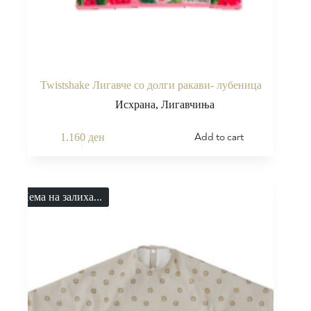
Twistshake Лигавче со долги ракави- лубеница
Исхрана
,
Лигавчиња
Add to cart
1.160
ден
Нема на залиха...