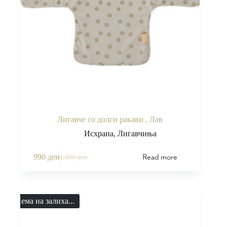
Лигавче со долги ракави , Лав
Исхрана
,
Лигавчиња
Read more
990
ден
1.200
ден
Нема на залиха...