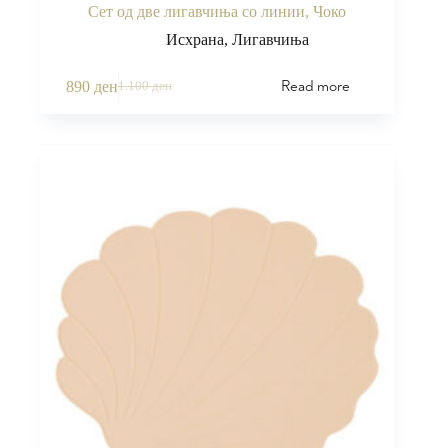
Сет од две лигавчиња со линии, Чоко
Исхрана
,
Лигавчиња
Read more
890
ден
1.100
ден