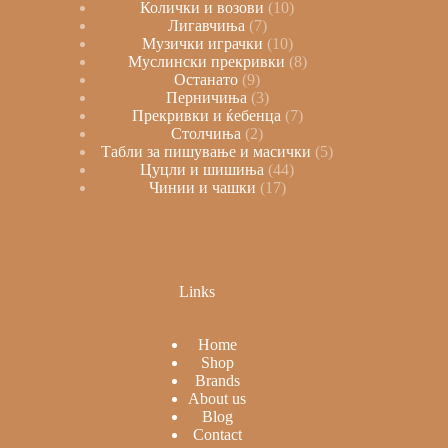
Колички и возови
10
Лигавчиња
7
Музички играчки
10
Муслински прекривки
8
Останато
9
Перничиња
3
Прекривки и ќебенца
7
Столчиња
2
Табли за пишување и масички
5
Цуцли и шишиња
44
Чинии и чашки
17
Links
Home
Shop
Brands
About us
Blog
Contact