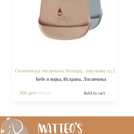
Силиконски лигавчиња Леопард , пакување од 2
Бебе и мајка
,
Исхрана
,
Лигавчиња
Add to cart
900
ден
1.750
ден