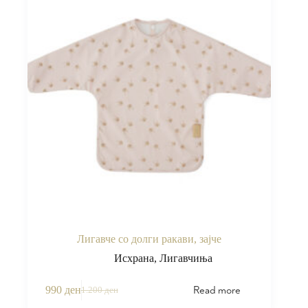
Лигавче со долги ракави, зајче
Исхрана
,
Лигавчиња
Read more
990
ден
1.200
ден