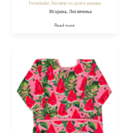
Twistshake Лигавче со долги ракави
Исхрана
,
Лигавчиња
Read more