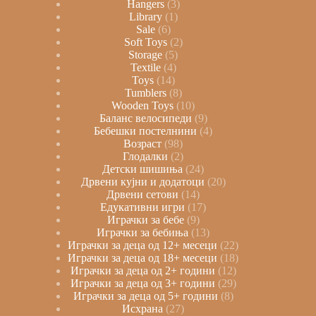
Hangers
3
Library
1
Sale
6
Soft Toys
2
Storage
5
Textile
4
Toys
14
Tumblers
8
Wooden Toys
10
Баланс велосипеди
9
Бебешки постелнини
4
Возраст
98
Глодалки
2
Детски шишиња
24
Дрвени кујни и додатоци
20
Дрвени сетови
14
Едукативни игри
17
Играчки за бебе
9
Играчки за бебиња
13
Играчки за деца од 12+ месеци
22
Играчки за деца од 18+ месеци
18
Играчки за деца од 2+ години
12
Играчки за деца од 3+ години
29
Играчки за деца од 5+ години
8
Исхрана
27