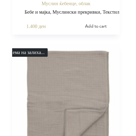
Муслин ќебенце, облак
Бебе и мајка
,
Муслински прекривки
,
Текстил
Add to cart
1.400
ден
Нема на залиха...