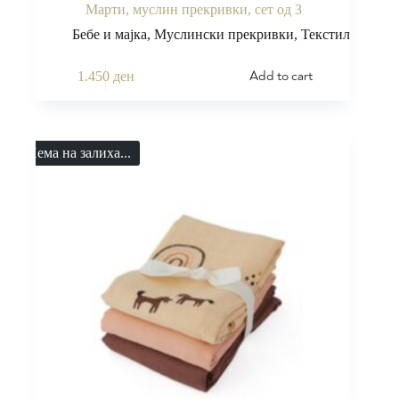
Марти, муслин прекривки, сет од 3
Бебе и мајка
,
Муслински прекривки
,
Текстил
Add to cart
1.450
ден
Нема на залиха...