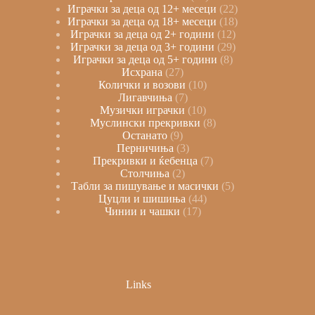
Играчки за деца од 12+ месеци
22
Играчки за деца од 18+ месеци
18
Играчки за деца од 2+ години
12
Играчки за деца од 3+ години
29
Играчки за деца од 5+ години
8
Исхрана
27
Колички и возови
10
Лигавчиња
7
Музички играчки
10
Муслински прекривки
8
Останато
9
Перничиња
3
Прекривки и ќебенца
7
Столчиња
2
Табли за пишување и масички
5
Цуцли и шишиња
44
Чинии и чашки
17
Links