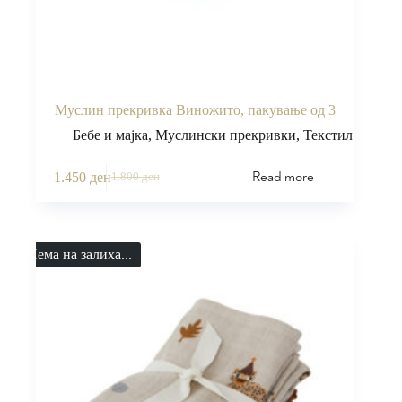
Муслин прекривка Виножито, пакување од 3
Бебе и мајка
,
Муслински прекривки
,
Текстил
Read more
1.450
ден
1.800
ден
Нема на залиха...