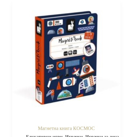
Магнетна книга КОСМОС
Едукативни игри
,
Играчки
,
Играчки за деца