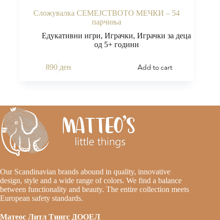
Сложувалка СЕМЕЈСТВОТО МЕЧКИ – 54
парчиња
Едукативни игри
,
Играчки
,
Играчки за деца
од 5+ години
Add to cart
890
ден
Our Scandinavian brands abound in quality, innovative
design, style and a wide range of colors. We find a balance
between functionality and beauty. The entire collection meets
European safety standards.
Матеос Литл Тингс ДООЕЛ