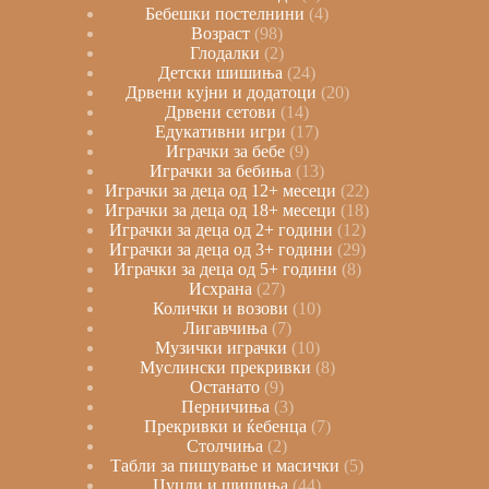
Бебешки постелнини
4
Возраст
98
Глодалки
2
Детски шишиња
24
Дрвени кујни и додатоци
20
Дрвени сетови
14
Едукативни игри
17
Играчки за бебе
9
Играчки за бебиња
13
Играчки за деца од 12+ месеци
22
Играчки за деца од 18+ месеци
18
Играчки за деца од 2+ години
12
Играчки за деца од 3+ години
29
Играчки за деца од 5+ години
8
Исхрана
27
Колички и возови
10
Лигавчиња
7
Музички играчки
10
Муслински прекривки
8
Останато
9
Перничиња
3
Прекривки и ќебенца
7
Столчиња
2
Табли за пишување и масички
5
Цуцли и шишиња
44