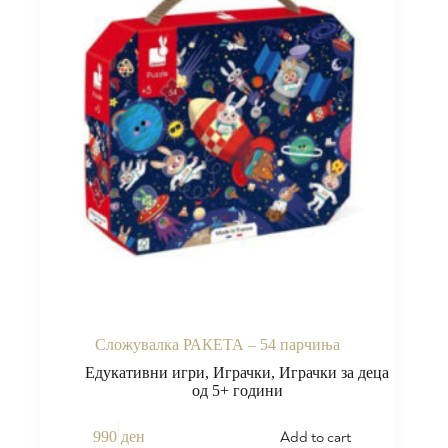
Сложувалка РАКЕТА – 54 парчиња
Едукативни игри
,
Играчки
,
Играчки за деца
од 5+ години
Add to cart
990
ден