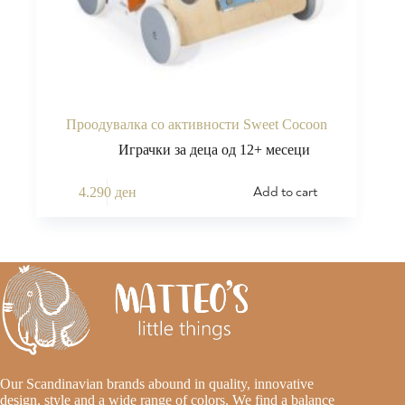
Проодувалка со активности Sweet Cocoon
Играчки за деца од 12+ месеци
Add to cart
4.290
ден
Our Scandinavian brands abound in quality, innovative
design, style and a wide range of colors. We find a balance