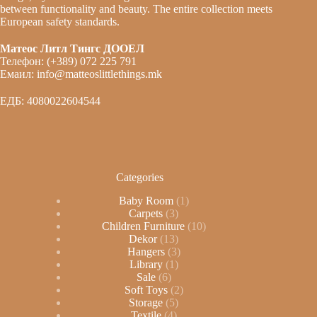
between functionality and beauty. The entire collection meets
European safety standards.
Матеос Литл Тингс ДООЕЛ
Телефон: (+389) 072 225 791
Емаил: info@matteoslittlethings.mk
ЕДБ: 4080022604544
Categories
Baby Room
1
Carpets
3
Children Furniture
10
Dekor
13
Hangers
3
Library
1
Sale
6
Soft Toys
2
Storage
5
Textile
4