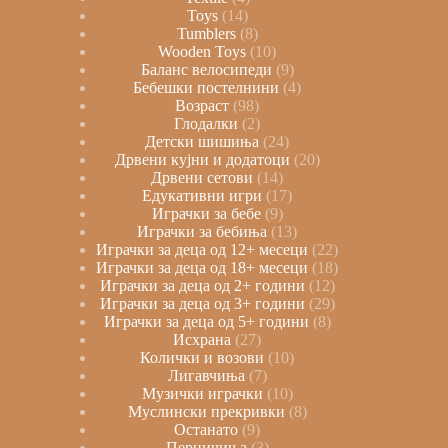
Toys
14
Tumblers
8
Wooden Toys
10
Баланс велосипеди
9
Бебешки постелнини
4
Возраст
98
Глодалки
2
Детски шишиња
24
Дрвени кујни и додатоци
20
Дрвени сетови
14
Едукативни игри
17
Играчки за бебе
9
Играчки за бебиња
13
Играчки за деца од 12+ месеци
22
Играчки за деца од 18+ месеци
18
Играчки за деца од 2+ години
12
Играчки за деца од 3+ години
29
Играчки за деца од 5+ години
8
Исхрана
27
Колички и возови
10
Лигавчиња
7
Музички играчки
10
Муслински прекривки
8
Останато
9
Перничиња
3